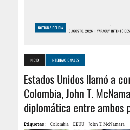
NOTICIAS DEL DÍA
3 AGOSTO, 2026
|
YARACUY: INTENTÓ DE
2 AGOSTO, 2026
|
AYUDABA A PERSONAS EN SITUACIÓN DE CAL
2 AGOSTO, 2026
|
COLAPSÓ TECHO DE UNA VIVIENDA EN EL C
2 AGOSTO, 2026
|
FALCÓN: MUJER ATACÓ CON UN CUCHILLO A S
INICIO
INTERNACIONALES
2 AGOSTO, 2026
|
CONMOCIÓN EN CHILE POR BRUTAL CRIMEN 
Estados Unidos llamó a co
1 AGOSTO, 2026
|
UN MUERTO Y 5 HERIDOS SALDO DE COLISIÓN
31 JULIO, 2026
|
ASESINARON A ADOLESCENTE VENEZOLANO DE 15
Colombia, John T. McNamar
5 AGOSTO, 2026
|
PRESUNTO BROTE PSICÓTICO POR FALTA DE
diplomática entre ambos 
5 AGOSTO, 2026
|
HORROR EN BARINAS: UN HOMBRE INDUJO AL 
3 AGOSTO, 2026
|
LA INCREÍBLE FORMA EN LA QUE SOBREVIVIÓ
Etiquetas:
EDIFICIO PETUNIA
Colombia
EEUU
John T. McNamara