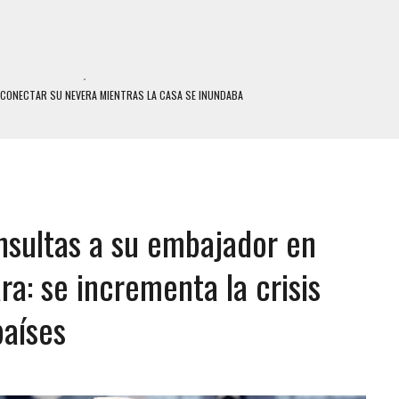
SCONECTAR SU NEVERA MIENTRAS LA CASA SE INUNDABA
LE Y MURIÓ A MANOS DE VARIOS DE ELLOS EN MATURÍN
ENTRO DE CARACAS CON MÁS DE 20 PERSONAS ADENTRO
US HIJOS, UNO PERDIÓ LA VIDA
CONTRA ADOLESCENTE VENEZOLANO: AUTOR MATERIAL SE MANTIENE EN FUGA
nsultas a su embajador en
 MÚLTIPLE EN LA AUTOPISTA VALLE-COCHE
 AÑOS EN LICEO DE CHILE: SUS COMPAÑEROS LO ESPERARON EN LA SALIDA
a: se incrementa la crisis
 TRATAMIENTO DESENCADENÓ TRAGEDIA FAMILIAR
países
SUICIDIO A UNA ADOLESCENTE DE 13 AÑOS TRAS ABUSAR DE ELLA
 UN HOMBRE Y SU FAMILIA TRAS LOS TERREMOTOS: CAYERON DESDE EL PISO NUEVE DEL