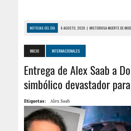
NOTICIAS DEL DÍA
6 AGOSTO, 2026
|
MISTERIOSA MUERTE DE MOD
6 AGOSTO, 2026
|
BARINAS: ADOLESCENTE SE QUITÓ LA VIDA TRAS S
6 AGOSTO, 2026
|
CONMOCIÓN EN COLORADO POR ASESINATO DE UNA
INICIO
INTERNACIONALES
5 AGOSTO, 2026
|
PRESUNTO BROTE PSICÓTICO POR FALTA DE TRAT
Entrega de Alex Saab a Do
5 AGOSTO, 2026
|
HORROR EN BARINAS: UN HOMBRE INDUJO AL SUICI
3 AGOSTO, 2026
|
LA INCREÍBLE FORMA EN LA QUE SOBREVIVIÓ UN H
simbólico devastador para
EDIFICIO PETUNIA
7 AGOSTO, 2026
|
FUGA DE GAS GENERÓ EXPLOSIÓN EN LOCAL COMER
Etiquetas:
Alex Saab
7 AGOSTO, 2026
|
HOMBRE ASESINÓ A SU TÍA CON UN PUÑAL Y DEJÓ H
7 AGOSTO, 2026
|
YARACUY: ASESINARON DOS HOMBRES EL MISMO DÍ
7 AGOSTO, 2026
|
LOCALIZARON CUERPO DE ‘LA SEÑORA DE LAS UÑA