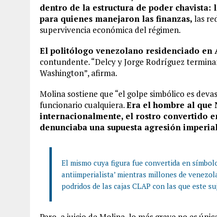
dentro de la estructura de poder chavista: 
para quienes manejaron las finanzas,
las re
supervivencia económica del régimen.
El politólogo venezolano residenciado en 
contundente. “Delcy y Jorge Rodríguez termina
Washington”, afirma.
Molina sostiene que “el golpe simbólico es dev
funcionario cualquiera.
Era el hombre al que 
internacionalmente, el rostro convertido 
denunciaba una supuesta agresión imperial
El mismo cuya figura fue convertida en símbol
antiimperialista’ mientras millones de venezo
podridos de las cajas CLAP con las que este suj
Pero, a juicio de Molina, lo más grave no es úni