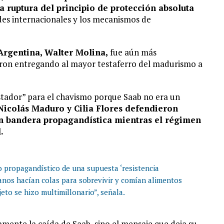
la ruptura del principio de protección absoluta
des internacionales y los mecanismos de
Argentina, Walter Molina,
fue aún más
ron entregando al mayor testaferro del madurismo a
astador” para el chavismo porque Saab no era un
Nicolás Maduro y Cilia Flores defendieron
en bandera propagandística mientras el régimen
.
o propagandístico de una supuesta ‘resistencia
lanos hacían colas para sobrevivir y comían alimentos
eto se hizo multimillonario”, señala.
camente la caída de Saab, sino el mensaje que deja su