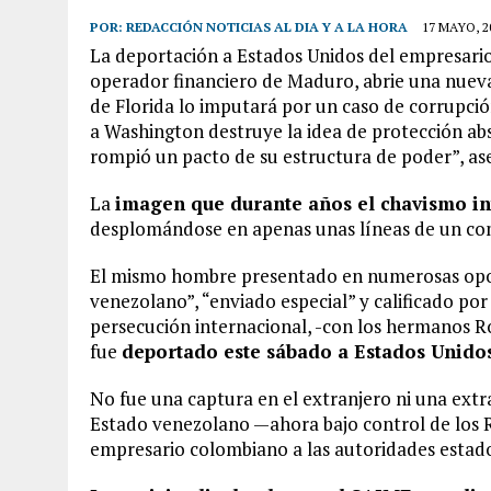
POR:
REDACCIÓN NOTICIAS AL DIA Y A LA HORA
17 MAYO, 2
La deportación a Estados Unidos del empresario
operador financiero de Maduro, abrie una nueva 
de Florida lo imputará por un caso de corrupció
a Washington destruye la idea de protección abso
rompió un pacto de su estructura de poder”, as
La
imagen que durante años el chavismo in
desplomándose en apenas unas líneas de un com
El mismo hombre presentado en numerosas opo
venezolano”, “enviado especial” y calificado p
persecución internacional, -con los hermanos 
fue
deportado este sábado a Estados Unidos
No fue una captura en el extranjero ni una extra
Estado venezolano —ahora bajo control de los 
empresario colombiano a las autoridades estad