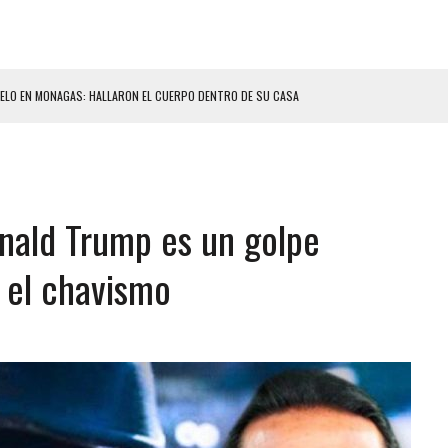
ELO EN MONAGAS: HALLARON EL CUERPO DENTRO DE SU CASA
ER ACOSADA Y ABUSADA POR LA PAREJA DE SU ABUELA
 ADOLESCENTE VENEZOLANA EN REUNIÓN CON AMIGOS
AMIENTO DESENCADENÓ TRAGEDIA FAMILIAR
nald Trump es un golpe
DIO A UNA ADOLESCENTE DE 13 AÑOS TRAS ABUSAR DE ELLA
OMBRE Y SU FAMILIA TRAS LOS TERREMOTOS: CAYERON DESDE EL PISO NUEVE DEL
 el chavismo
CIAL DE CHACAO
ERIDAS A SU PRIMA Y A OTRO FAMILIAR EN BOLÍVAR
A EN SECTORES VECINOS
S BONITAS’ 42 DÍAS DESPUÉS DE LOS TERREMOTOS EN LA GUAIRA