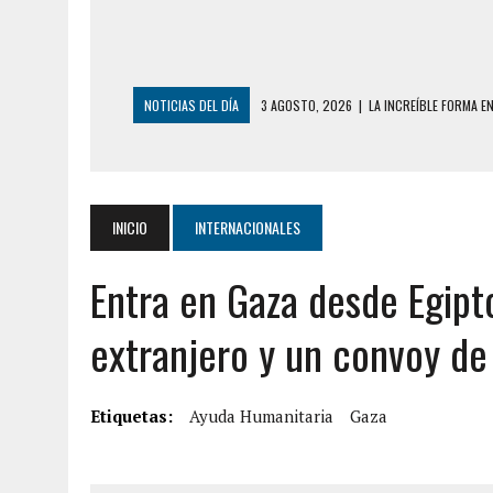
NOTICIAS DEL DÍA
3 AGOSTO, 2026
|
LA INCREÍBLE FORMA E
DESDE EL PISO NUEVE DEL EDIFICIO PETUNI
3 AGOSTO, 2026
|
YARACUY: INTENTÓ DESCONECTAR SU NEVERA
2 AGOSTO, 2026
|
AYUDABA A PERSONAS EN SITUACIÓN DE CAL
INICIO
INTERNACIONALES
2 AGOSTO, 2026
|
COLAPSÓ TECHO DE UNA VIVIENDA EN EL C
Entra en Gaza desde Egipt
2 AGOSTO, 2026
|
FALCÓN: MUJER ATACÓ CON UN CUCHILLO A S
6 AGOSTO, 2026
|
MISTERIOSA MUERTE DE MODELO EN MONAGA
extranjero y un convoy de
6 AGOSTO, 2026
|
BARINAS: ADOLESCENTE SE QUITÓ LA VIDA T
6 AGOSTO, 2026
|
CONMOCIÓN EN COLORADO POR ASESINATO D
Etiquetas:
Ayuda Humanitaria
Gaza
5 AGOSTO, 2026
|
PRESUNTO BROTE PSICÓTICO POR FALTA DE
5 AGOSTO, 2026
|
HORROR EN BARINAS: UN HOMBRE INDUJO AL 