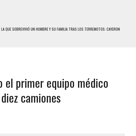
N LA QUE SOBREVIVIÓ UN HOMBRE Y SU FAMILIA TRAS LOS TERREMOTOS: CAYERON
A
 MIENTRAS LA CASA SE INUNDABA
LE Y MURIÓ A MANOS DE VARIOS DE ELLOS EN MATURÍN
ENTRO DE CARACAS CON MÁS DE 20 PERSONAS ADENTRO
o el primer equipo médico
US HIJOS, UNO PERDIÓ LA VIDA
S: HALLARON EL CUERPO DENTRO DE SU CASA
 diez camiones
RAS SER ACOSADA Y ABUSADA POR LA PAREJA DE SU ABUELA
E UNA ADOLESCENTE VENEZOLANA EN REUNIÓN CON AMIGOS
 TRATAMIENTO DESENCADENÓ TRAGEDIA FAMILIAR
SUICIDIO A UNA ADOLESCENTE DE 13 AÑOS TRAS ABUSAR DE ELLA