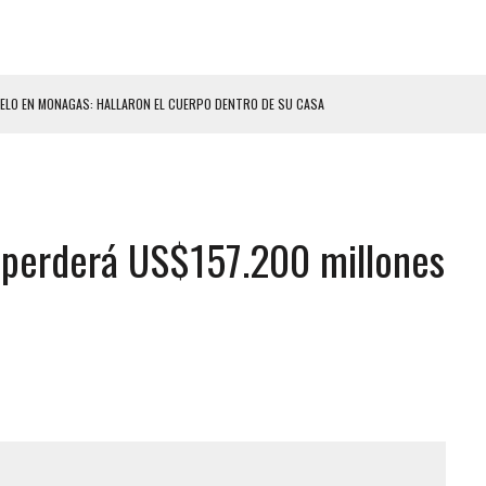
ELO EN MONAGAS: HALLARON EL CUERPO DENTRO DE SU CASA
ER ACOSADA Y ABUSADA POR LA PAREJA DE SU ABUELA
 ADOLESCENTE VENEZOLANA EN REUNIÓN CON AMIGOS
AMIENTO DESENCADENÓ TRAGEDIA FAMILIAR
l perderá US$157.200 millones
DIO A UNA ADOLESCENTE DE 13 AÑOS TRAS ABUSAR DE ELLA
OMBRE Y SU FAMILIA TRAS LOS TERREMOTOS: CAYERON DESDE EL PISO NUEVE DEL
CIAL DE CHACAO
ERIDAS A SU PRIMA Y A OTRO FAMILIAR EN BOLÍVAR
A EN SECTORES VECINOS
S BONITAS’ 42 DÍAS DESPUÉS DE LOS TERREMOTOS EN LA GUAIRA