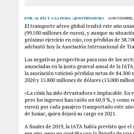
POR:
AL DÍA Y A LA HORA | @NOTIDIAHORA
24 NOVIEMBRE,
El transporte aéreo global tendrá este año unas
(99.500 millones de euros), y aunque su situació
próximo ejercicio en rojo, con pérdidas de 38.70
adelantó hoy la Asociación Internacional de Tr
Las negativas perspectivas para uno de los sec
anunciadas en la junta general anual de la IATA
la asociación vaticinó pérdidas netas de 84.300 
2020 y 15.800 millones de dólares (13.000 millon
«La crisis ha sido devastadora e implacable. En 
pero los ingresos han caído un 60,9 %, y como 
euros) por cada pasajero transportado este año»
de Juniac, quien dejará su cargo en 2021.
A finales de 2019, la IATA había previsto que el 
ese año, pero no contaba con la llegada de una