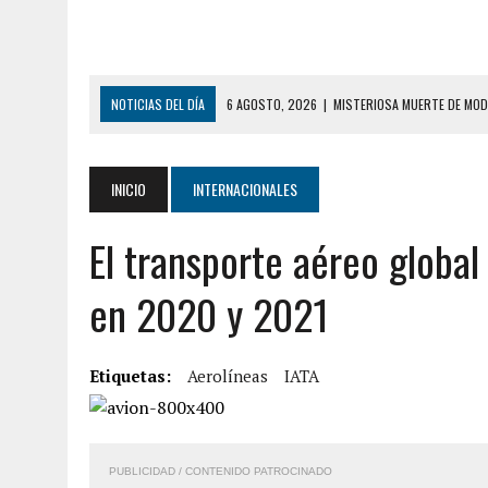
NOTICIAS DEL DÍA
6 AGOSTO, 2026
|
MISTERIOSA MUERTE DE MOD
6 AGOSTO, 2026
|
BARINAS: ADOLESCENTE SE QUITÓ LA VIDA TRAS S
6 AGOSTO, 2026
|
CONMOCIÓN EN COLORADO POR ASESINATO DE UNA
INICIO
INTERNACIONALES
5 AGOSTO, 2026
|
PRESUNTO BROTE PSICÓTICO POR FALTA DE TRAT
El transporte aéreo globa
5 AGOSTO, 2026
|
HORROR EN BARINAS: UN HOMBRE INDUJO AL SUICI
3 AGOSTO, 2026
|
LA INCREÍBLE FORMA EN LA QUE SOBREVIVIÓ UN H
en 2020 y 2021
EDIFICIO PETUNIA
7 AGOSTO, 2026
|
FUGA DE GAS GENERÓ EXPLOSIÓN EN LOCAL COMER
Etiquetas:
Aerolíneas
IATA
7 AGOSTO, 2026
|
HOMBRE ASESINÓ A SU TÍA CON UN PUÑAL Y DEJÓ H
7 AGOSTO, 2026
|
YARACUY: ASESINARON DOS HOMBRES EL MISMO DÍ
7 AGOSTO, 2026
|
LOCALIZARON CUERPO DE ‘LA SEÑORA DE LAS UÑA
PUBLICIDAD / CONTENIDO PATROCINADO