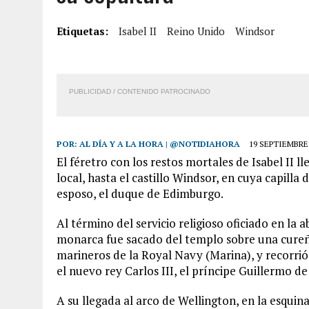
7 AGOSTO, 2026
|
LOCALIZARON CUERPO DE ‘LA SEÑORA DE LAS UÑA
Etiquetas:
Isabel II
Reino Unido
Windsor
6 AGOSTO, 2026
|
MISTERIOSA MUERTE DE MODELO EN MONAGAS: HA
6 AGOSTO, 2026
|
BARINAS: ADOLESCENTE SE QUITÓ LA VIDA TRAS S
6 AGOSTO, 2026
|
CONMOCIÓN EN COLORADO POR ASESINATO DE UNA
PUBLICIDAD / CONTENIDO PATROCINADO
POR:
AL DÍA Y A LA HORA | @NOTIDIAHORA
19 SEPTIEMBRE,
El féretro con los restos mortales de Isabel II l
local, hasta el castillo Windsor, en cuya capilla
esposo, el duque de Edimburgo.
Al término del servicio religioso oficiado en la 
monarca fue sacado del templo sobre una cureñ
marineros de la Royal Navy (Marina), y recorrió e
el nuevo rey Carlos III, el príncipe Guillermo de
A su llegada al arco de Wellington, en la esquin