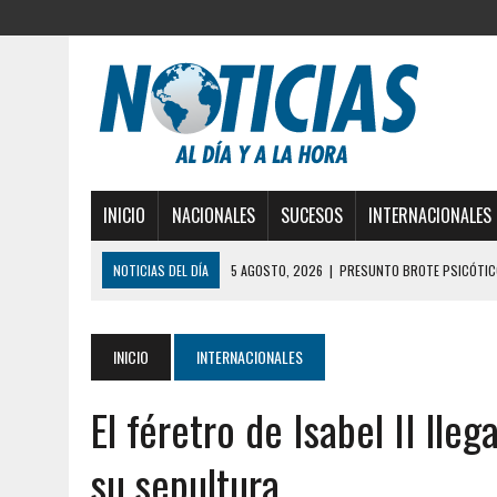
INICIO
NACIONALES
SUCESOS
INTERNACIONALES
NOTICIAS DEL DÍA
5 AGOSTO, 2026
|
PRESUNTO BROTE PSICÓTICO
5 AGOSTO, 2026
|
HORROR EN BARINAS: UN HOMBRE INDUJO AL SUICI
3 AGOSTO, 2026
|
LA INCREÍBLE FORMA EN LA QUE SOBREVIVIÓ UN H
INICIO
INTERNACIONALES
EDIFICIO PETUNIA
El féretro de Isabel II lle
3 AGOSTO, 2026
|
YARACUY: INTENTÓ DESCONECTAR SU NEVERA MIEN
2 AGOSTO, 2026
|
AYUDABA A PERSONAS EN SITUACIÓN DE CALLE Y M
su sepultura
7 AGOSTO, 2026
|
YARACUY: ASESINARON DOS HOMBRES EL MISMO DÍ