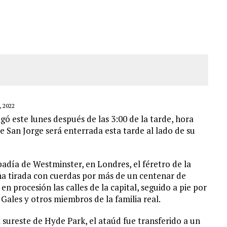
S BONITAS’ 42 DÍAS DESPUÉS DE LOS TERREMOTOS EN LA GUAIRA
LLARON EL CUERPO DENTRO DE SU CASA
ER ACOSADA Y ABUSADA POR LA PAREJA DE SU ABUELA
 ADOLESCENTE VENEZOLANA EN REUNIÓN CON AMIGOS
 2022
legó este lunes después de las 3:00 de la tarde, hora
 de San Jorge será enterrada esta tarde al lado de su
abadía de Westminster, en Londres, el féretro de la
a tirada con cuerdas por más de un centenar de
n procesión las calles de la capital, seguido a pie por
 Gales y otros miembros de la familia real.
a sureste de Hyde Park, el ataúd fue transferido a un