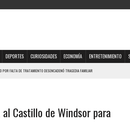
DEPORTES
CURIOSIDADES
ECONOMÍA
ENTRETENIMIENTO
 POR FALTA DE TRATAMIENTO DESENCADENÓ TRAGEDIA FAMILIAR
DIO A UNA ADOLESCENTE DE 13 AÑOS TRAS ABUSAR DE ELLA
OMBRE Y SU FAMILIA TRAS LOS TERREMOTOS: CAYERON DESDE EL PISO NUEVE DEL
ga al Castillo de Windsor para
TRAS LA CASA SE INUNDABA
URIÓ A MANOS DE VARIOS DE ELLOS EN MATURÍN
A EN SECTORES VECINOS