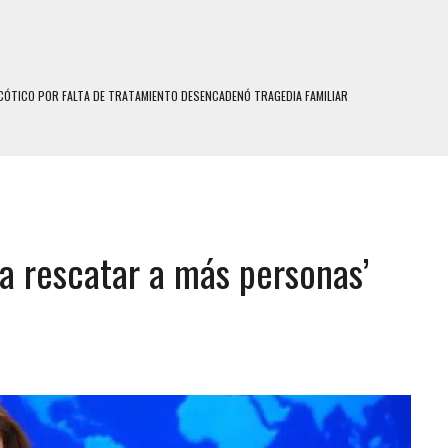
ÓTICO POR FALTA DE TRATAMIENTO DESENCADENÓ TRAGEDIA FAMILIAR
SUICIDIO A UNA ADOLESCENTE DE 13 AÑOS TRAS ABUSAR DE ELLA
 UN HOMBRE Y SU FAMILIA TRAS LOS TERREMOTOS: CAYERON DESDE EL PISO NUEVE DEL
 MIENTRAS LA CASA SE INUNDABA
ra rescatar a más personas’
LE Y MURIÓ A MANOS DE VARIOS DE ELLOS EN MATURÍN
ENTRO DE CARACAS CON MÁS DE 20 PERSONAS ADENTRO
US HIJOS, UNO PERDIÓ LA VIDA
S: HALLARON EL CUERPO DENTRO DE SU CASA
RAS SER ACOSADA Y ABUSADA POR LA PAREJA DE SU ABUELA
E UNA ADOLESCENTE VENEZOLANA EN REUNIÓN CON AMIGOS