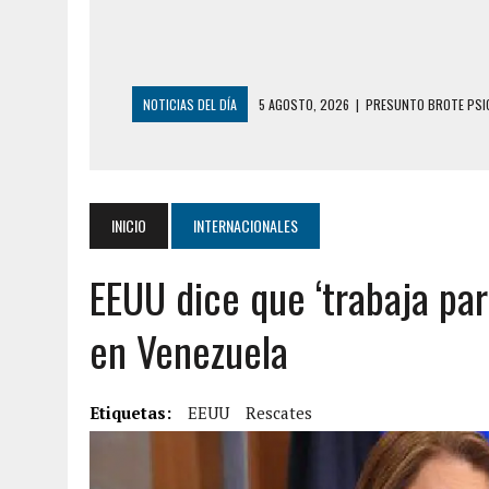
NOTICIAS DEL DÍA
5 AGOSTO, 2026
|
PRESUNTO BROTE PSIC
5 AGOSTO, 2026
|
HORROR EN BARINAS: UN HOMBRE INDUJO AL 
3 AGOSTO, 2026
|
LA INCREÍBLE FORMA EN LA QUE SOBREVIVIÓ
EDIFICIO PETUNIA
INICIO
INTERNACIONALES
3 AGOSTO, 2026
|
YARACUY: INTENTÓ DESCONECTAR SU NEVERA
EEUU dice que ‘trabaja pa
2 AGOSTO, 2026
|
AYUDABA A PERSONAS EN SITUACIÓN DE CAL
2 AGOSTO, 2026
|
COLAPSÓ TECHO DE UNA VIVIENDA EN EL C
en Venezuela
2 AGOSTO, 2026
|
FALCÓN: MUJER ATACÓ CON UN CUCHILLO A S
6 AGOSTO, 2026
|
MISTERIOSA MUERTE DE MODELO EN MONAGA
Etiquetas:
EEUU
Rescates
6 AGOSTO, 2026
|
BARINAS: ADOLESCENTE SE QUITÓ LA VIDA T
6 AGOSTO, 2026
|
CONMOCIÓN EN COLORADO POR ASESINATO D