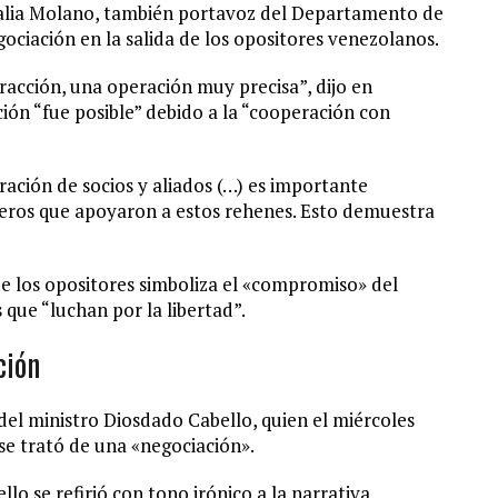
talia Molano, también portavoz del Departamento de
ociación en la salida de los opositores venezolanos.
racción, una operación muy precisa”, dijo en
ción “fue posible” debido a la “cooperación con
ación de socios y aliados (…) es importante
ileros que apoyaron a estos rehenes. Esto demuestra
de los opositores simboliza el «compromiso» del
ue “luchan por la libertad”.
ción
el ministro Diosdado Cabello, quien el miércoles
 se trató de una «negociación».
o se refirió con tono irónico a la narrativa