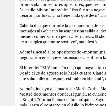
promovida por sectores opositores, quienes a su
“al estilo Misión Imposible”. “Eso fue una negoc
dejaron por fuera y no tiene nada que decir”, af
Cabello dijo que durante la permanencia de los 
mensajes al Gobierno buscando una salida al de
mismos comenzaron a pedir alternativas. El show
de una épica que no se sostuvo”, manifestó.
Además, acusó a los opositores de «montar una 
negociación en el que ellos mismos aceptaron la
El líder del PSUV también negó que hayan sido c
Desde el 20 de agosto solo había cuatro. Claudia
que salió falleció después estando en libertad”,
Además, incluyó a la madre de María Corina M
Mostró documentos donde, según él, se evidenci
a Bogotá. “Corina Parisca se fue porque la Sayo
más. Hasta el contacto en el asilo lo hicimos nos