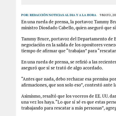
POR:
REDACCIÓN NOTICIAS AL DIA Y A LA HORA
9 MAYO, 20
En una rueda de prensa, la portavoz Tammy Bruce
ministro Diosdado Cabello, quien aseguró que sí
Tammy Bruce, portavoz del Departamento de Est
negociación en la salida de los opositores vene
tiempo de afirmar que “trabajan” para “rescata
En una rueda de prensa, se refirió a las recient
aseguró que sí se trató de algo acordado.
“Antes que nada, debo rechazar esa premisa po
afirmaciones, que son solo eso”, contestó ante l
Asimismo, resaltó que los voceros de EE. UU. da
una vez los haya. “Lo que sí sé es que estas per
trabajando para rescatar a más personas”, agre