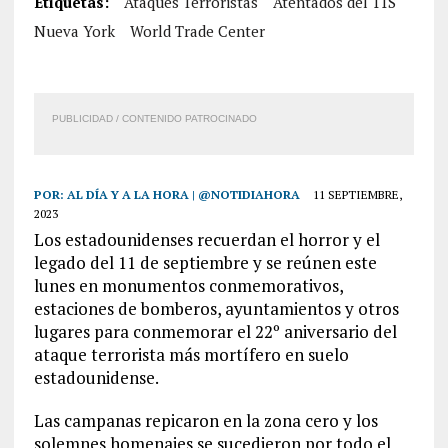
Etiquetas:
Ataques Terroristas
Atentados del 11S
Nueva York
World Trade Center
PUBLICIDAD / CONTENIDO PATROCINADO
POR:
AL DÍA Y A LA HORA | @NOTIDIAHORA
11 SEPTIEMBRE,
2023
Los estadounidenses recuerdan el horror y el
legado del 11 de septiembre y se reúnen este
lunes en monumentos conmemorativos,
estaciones de bomberos, ayuntamientos y otros
lugares para conmemorar el 22º aniversario del
ataque terrorista más mortífero en suelo
estadounidense.
Las campanas repicaron en la zona cero y los
solemnes homenajes se sucedieron por todo el