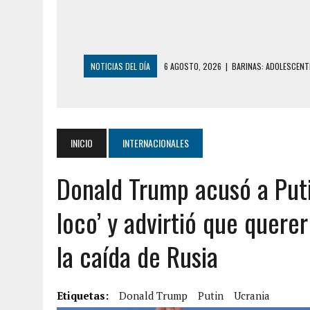
NOTICIAS DEL DÍA
6 AGOSTO, 2026
|
BARINAS: ADOLESCENTE
6 AGOSTO, 2026
|
CONMOCIÓN EN COLORADO POR ASESINATO D
5 AGOSTO, 2026
|
PRESUNTO BROTE PSICÓTICO POR FALTA DE
5 AGOSTO, 2026
|
HORROR EN BARINAS: UN HOMBRE INDUJO AL 
INICIO
INTERNACIONALES
3 AGOSTO, 2026
|
LA INCREÍBLE FORMA EN LA QUE SOBREVIVIÓ
Donald Trump acusó a Put
EDIFICIO PETUNIA
7 AGOSTO, 2026
|
FUGA DE GAS GENERÓ EXPLOSIÓN EN LOCAL 
loco’ y advirtió que querer
7 AGOSTO, 2026
|
HOMBRE ASESINÓ A SU TÍA CON UN PUÑAL Y 
la caída de Rusia
7 AGOSTO, 2026
|
YARACUY: ASESINARON DOS HOMBRES EL MIS
7 AGOSTO, 2026
|
LOCALIZARON CUERPO DE ‘LA SEÑORA DE LA
Etiquetas:
6 AGOSTO, 2026
Donald Trump
|
MISTERIOSA MUERTE DE MODELO EN MONAGA
Putin
Ucrania