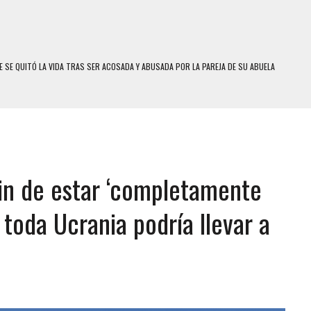
 SE QUITÓ LA VIDA TRAS SER ACOSADA Y ABUSADA POR LA PAREJA DE SU ABUELA
E UNA ADOLESCENTE VENEZOLANA EN REUNIÓN CON AMIGOS
 TRATAMIENTO DESENCADENÓ TRAGEDIA FAMILIAR
SUICIDIO A UNA ADOLESCENTE DE 13 AÑOS TRAS ABUSAR DE ELLA
 UN HOMBRE Y SU FAMILIA TRAS LOS TERREMOTOS: CAYERON DESDE EL PISO NUEVE DEL
in de estar ‘completamente
COMERCIAL DE CHACAO
 toda Ucrania podría llevar a
DEJÓ HERIDAS A SU PRIMA Y A OTRO FAMILIAR EN BOLÍVAR
MO DÍA EN SECTORES VECINOS
S UÑAS BONITAS’ 42 DÍAS DESPUÉS DE LOS TERREMOTOS EN LA GUAIRA
S: HALLARON EL CUERPO DENTRO DE SU CASA