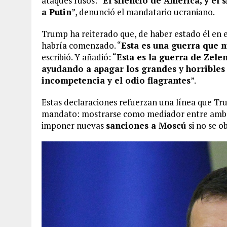
ataques rusos: “
El silencio de América, y el
a Putin
”, denunció el mandatario ucraniano.
Trump ha reiterado que, de haber estado él en el
habría comenzado. “
Esta es una guerra que 
escribió. Y añadió: “
Esta es la guerra de Zele
ayudando a apagar los grandes y horribles 
incompetencia y el odio flagrantes
”.
Estas declaraciones refuerzan una línea que Tr
mandato: mostrarse como mediador entre ambas 
imponer nuevas
sanciones a Moscú
si no se o