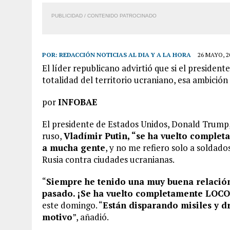
PUBLICIDAD / CONTENIDO PATROCINADO
POR:
REDACCIÓN NOTICIAS AL DIA Y A LA HORA
26 MAYO, 2
El líder republicano advirtió que si el presiden
totalidad del territorio ucraniano, esa ambició
por
INFOBAE
El presidente de Estados Unidos, Donald Trum
ruso,
Vladímir Putin, “se ha vuelto comple
a mucha gente
, y no me refiero solo a soldado
Rusia contra ciudades ucranianas.
“
Siempre he tenido una muy buena relación 
pasado. ¡Se ha vuelto completamente LOCO
este domingo. “
Están disparando misiles y d
motivo
”, añadió.