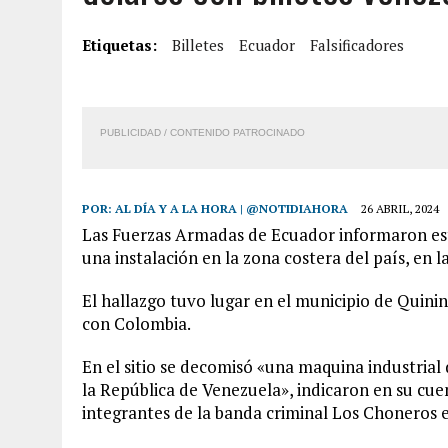
8 AGOSTO, 2026
|
BOMBEROS DE CARACAS COMBATIERON INCENDIO DE
Etiquetas:
Billetes
Ecuador
Falsificadores
7 AGOSTO, 2026
|
FUGA DE GAS GENERÓ EXPLOSIÓN EN LOCAL COMER
7 AGOSTO, 2026
|
HOMBRE ASESINÓ A SU TÍA CON UN PUÑAL Y DEJÓ H
PUBLICIDAD / CONTENIDO PATROCINADO
POR:
AL DÍA Y A LA HORA | @NOTIDIAHORA
26 ABRIL, 2024
Las Fuerzas Armadas de Ecuador informaron este
una instalación en la zona costera del país, en l
El hallazgo tuvo lugar en el municipio de Quinin
con Colombia.
En el sitio se decomisó «una maquina industrial de
la República de Venezuela», indicaron en su cuen
integrantes de la banda criminal Los Choneros el