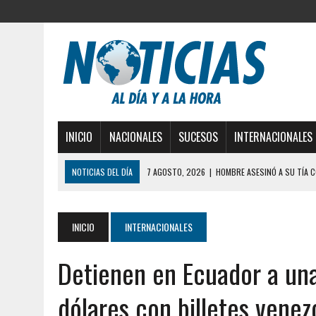
INICIO
NACIONALES
SUCESOS
INTERNACIONALES
NOTICIAS DEL DÍA
7 AGOSTO, 2026
|
YARACUY: ASESINARON DOS 
7 AGOSTO, 2026
|
LOCALIZARON CUERPO DE ‘LA SEÑORA DE LAS UÑA
6 AGOSTO, 2026
|
MISTERIOSA MUERTE DE MODELO EN MONAGAS: HA
INICIO
INTERNACIONALES
6 AGOSTO, 2026
|
BARINAS: ADOLESCENTE SE QUITÓ LA VIDA TRAS S
Detienen en Ecuador a una
6 AGOSTO, 2026
|
CONMOCIÓN EN COLORADO POR ASESINATO DE UNA
5 AGOSTO, 2026
|
PRESUNTO BROTE PSICÓTICO POR FALTA DE TRAT
dólares con billetes venez
5 AGOSTO, 2026
|
HORROR EN BARINAS: UN HOMBRE INDUJO AL SUICI