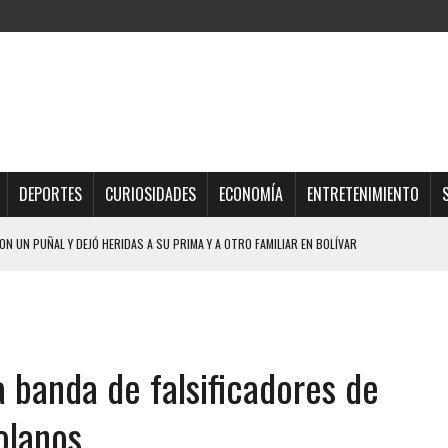
DEPORTES
CURIOSIDADES
ECONOMÍA
ENTRETENIMIENTO
HOMBRES EL MISMO DÍA EN SECTORES VECINOS
S BONITAS’ 42 DÍAS DESPUÉS DE LOS TERREMOTOS EN LA GUAIRA
LLARON EL CUERPO DENTRO DE SU CASA
ER ACOSADA Y ABUSADA POR LA PAREJA DE SU ABUELA
 banda de falsificadores de
 ADOLESCENTE VENEZOLANA EN REUNIÓN CON AMIGOS
AMIENTO DESENCADENÓ TRAGEDIA FAMILIAR
olanos
DIO A UNA ADOLESCENTE DE 13 AÑOS TRAS ABUSAR DE ELLA