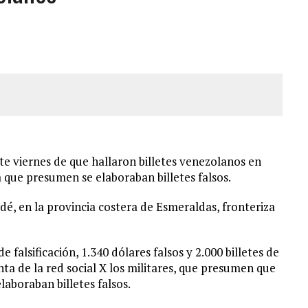
 GRAN MAGNITUD EN ZONA INDUSTRIAL DE EL LLANITO
CIAL DE CHACAO
ERIDAS A SU PRIMA Y A OTRO FAMILIAR EN BOLÍVAR
 viernes de que hallaron billetes venezolanos en
a que presumen se elaboraban billetes falsos.
dé, en la provincia costera de Esmeraldas, fronteriza
 falsificación, 1.340 dólares falsos y 2.000 billetes de
ta de la red social X los militares, que presumen que
aboraban billetes falsos.