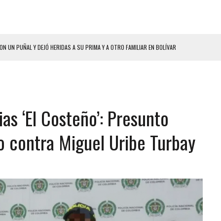
ON UN PUÑAL Y DEJÓ HERIDAS A SU PRIMA Y A OTRO FAMILIAR EN BOLÍVAR
HOMBRES EL MISMO DÍA EN SECTORES VECINOS
S BONITAS’ 42 DÍAS DESPUÉS DE LOS TERREMOTOS EN LA GUAIRA
LLARON EL CUERPO DENTRO DE SU CASA
as ‘El Costeño’: Presunto
ER ACOSADA Y ABUSADA POR LA PAREJA DE SU ABUELA
 ADOLESCENTE VENEZOLANA EN REUNIÓN CON AMIGOS
o contra Miguel Uribe Turbay
AMIENTO DESENCADENÓ TRAGEDIA FAMILIAR
DIO A UNA ADOLESCENTE DE 13 AÑOS TRAS ABUSAR DE ELLA
 GRAN MAGNITUD EN ZONA INDUSTRIAL DE EL LLANITO
CIAL DE CHACAO