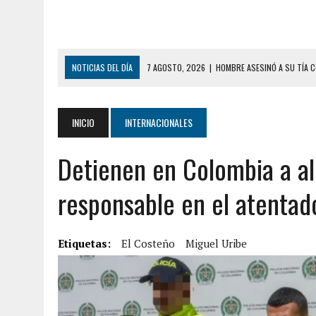
NOTICIAS DEL DÍA
7 AGOSTO, 2026
|
HOMBRE ASESINÓ A SU TÍA C
7 AGOSTO, 2026
|
YARACUY: ASESINARON DOS 
7 AGOSTO, 2026
|
LOCALIZARON CUERPO DE ‘LA SEÑORA DE LAS UÑA
INICIO
INTERNACIONALES
6 AGOSTO, 2026
|
MISTERIOSA MUERTE DE MODELO EN MONAGAS: HA
Detienen en Colombia a ali
6 AGOSTO, 2026
|
BARINAS: ADOLESCENTE SE QUITÓ LA VIDA TRAS S
6 AGOSTO, 2026
|
CONMOCIÓN EN COLORADO POR ASESINATO DE UNA
responsable en el atentad
5 AGOSTO, 2026
|
PRESUNTO BROTE PSICÓTICO POR FALTA DE TRAT
5 AGOSTO, 2026
|
HORROR EN BARINAS: UN HOMBRE INDUJO AL SUICI
Etiquetas:
El Costeño
Miguel Uribe
8 AGOSTO, 2026
|
BOMBEROS DE CARACAS COMBATIERON INCENDIO DE
7 AGOSTO, 2026
|
FUGA DE GAS GENERÓ EXPLOSIÓN EN LOCAL COMER