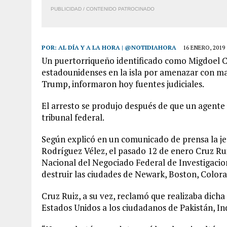
PUBLICIDAD / CONTENIDO PATROCINADO
POR:
AL DÍA Y A LA HORA | @NOTIDIAHORA
16 ENERO, 2019
Un puertorriqueño identificado como Migdoel Cr
estadounidenses en la isla por amenazar con ma
Trump, informaron hoy fuentes judiciales.
El arresto se produjo después de que un agente 
tribunal federal.
Según explicó en un comunicado de prensa la jefa 
Rodríguez Vélez, el pasado 12 de enero Cruz R
Nacional del Negociado Federal de Investigacio
destruir las ciudades de Newark, Boston, Color
Cruz Ruiz, a su vez, reclamó que realizaba dich
Estados Unidos a los ciudadanos de Pakistán, Ind