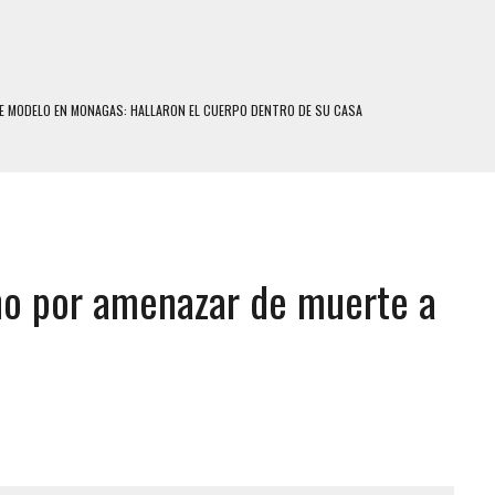
E MODELO EN MONAGAS: HALLARON EL CUERPO DENTRO DE SU CASA
RAS SER ACOSADA Y ABUSADA POR LA PAREJA DE SU ABUELA
E UNA ADOLESCENTE VENEZOLANA EN REUNIÓN CON AMIGOS
 TRATAMIENTO DESENCADENÓ TRAGEDIA FAMILIAR
SUICIDIO A UNA ADOLESCENTE DE 13 AÑOS TRAS ABUSAR DE ELLA
ño por amenazar de muerte a
 UN HOMBRE Y SU FAMILIA TRAS LOS TERREMOTOS: CAYERON DESDE EL PISO NUEVE DEL
COMERCIAL DE CHACAO
DEJÓ HERIDAS A SU PRIMA Y A OTRO FAMILIAR EN BOLÍVAR
MO DÍA EN SECTORES VECINOS
S UÑAS BONITAS’ 42 DÍAS DESPUÉS DE LOS TERREMOTOS EN LA GUAIRA