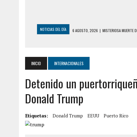
NOTICIAS DEL DÍA
6 AGOSTO, 2026
|
MISTERIOSA MUERTE D
6 AGOSTO, 2026
|
BARINAS: ADOLESCENTE SE QUITÓ LA VIDA T
6 AGOSTO, 2026
|
CONMOCIÓN EN COLORADO POR ASESINATO D
5 AGOSTO, 2026
|
PRESUNTO BROTE PSICÓTICO POR FALTA DE
INICIO
INTERNACIONALES
5 AGOSTO, 2026
|
HORROR EN BARINAS: UN HOMBRE INDUJO AL 
Detenido un puertorrique
3 AGOSTO, 2026
|
LA INCREÍBLE FORMA EN LA QUE SOBREVIVIÓ
EDIFICIO PETUNIA
Donald Trump
7 AGOSTO, 2026
|
FUGA DE GAS GENERÓ EXPLOSIÓN EN LOCAL 
7 AGOSTO, 2026
|
HOMBRE ASESINÓ A SU TÍA CON UN PUÑAL Y 
Etiquetas:
Donald Trump
EEUU
Puerto Rico
7 AGOSTO, 2026
|
YARACUY: ASESINARON DOS HOMBRES EL MIS
7 AGOSTO, 2026
|
LOCALIZARON CUERPO DE ‘LA SEÑORA DE LA