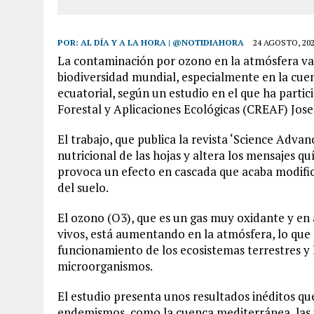
POR:
AL DÍA Y A LA HORA | @NOTIDIAHORA
24 AGOSTO, 20
La contaminación por ozono en la atmósfera va
biodiversidad mundial, especialmente en la cuen
ecuatorial, según un estudio en el que ha parti
Forestal y Aplicaciones Ecológicas (CREAF) Jose
El trabajo, que publica la revista ‘Science Advan
nutricional de las hojas y altera los mensajes q
provoca un efecto en cascada que acaba modifi
del suelo.
El ozono (O3), que es un gas muy oxidante y en a
vivos, está aumentando en la atmósfera, lo que
funcionamiento de los ecosistemas terrestres y l
microorganismos.
El estudio presenta unos resultados inéditos q
endemismos, como la cuenca mediterránea, las is