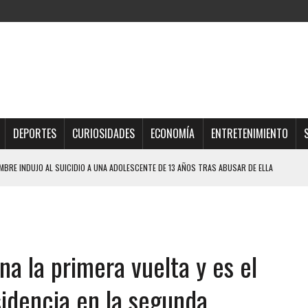
DEPORTES
CURIOSIDADES
ECONOMÍA
ENTRETENIMIENTO
BRE INDUJO AL SUICIDIO A UNA ADOLESCENTE DE 13 AÑOS TRAS ABUSAR DE ELLA
OMBRE Y SU FAMILIA TRAS LOS TERREMOTOS: CAYERON DESDE EL PISO NUEVE DEL
TRAS LA CASA SE INUNDABA
na la primera vuelta y es el
URIÓ A MANOS DE VARIOS DE ELLOS EN MATURÍN
 DE CARACAS CON MÁS DE 20 PERSONAS ADENTRO
sidencia en la segunda
JOS, UNO PERDIÓ LA VIDA