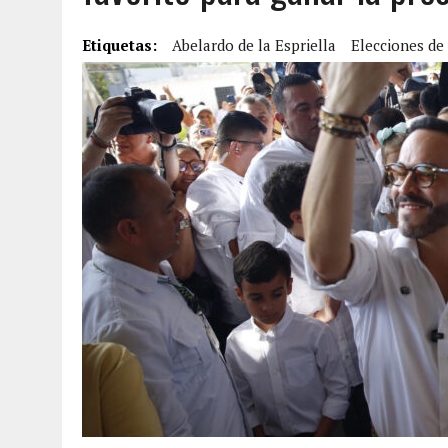
6 AGOSTO, 2026
|
MISTERIOSA MUERTE DE MODELO EN MONAGAS: HA
Etiquetas:
Abelardo de la Espriella
Elecciones de
6 AGOSTO, 2026
|
BARINAS: ADOLESCENTE SE QUITÓ LA VIDA TRAS S
6 AGOSTO, 2026
|
CONMOCIÓN EN COLORADO POR ASESINATO DE UNA
5 AGOSTO, 2026
|
PRESUNTO BROTE PSICÓTICO POR FALTA DE TRAT