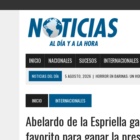
INICIO
NACIONALES
SUCESOS
INTERNACIONALES
NOTICIAS DEL DÍA
5 AGOSTO, 2026
|
HORROR EN BARINAS: UN HOM
3 AGOSTO, 2026
|
LA INCREÍBLE FORMA EN LA QUE SOBREVIVIÓ UN H
EDIFICIO PETUNIA
INICIO
INTERNACIONALES
3 AGOSTO, 2026
|
YARACUY: INTENTÓ DESCONECTAR SU NEVERA MIEN
Abelardo de la Espriella ga
2 AGOSTO, 2026
|
AYUDABA A PERSONAS EN SITUACIÓN DE CALLE Y M
2 AGOSTO, 2026
|
COLAPSÓ TECHO DE UNA VIVIENDA EN EL CENTRO
favorito para ganar la pre
2 AGOSTO, 2026
|
FALCÓN: MUJER ATACÓ CON UN CUCHILLO A SUS HI