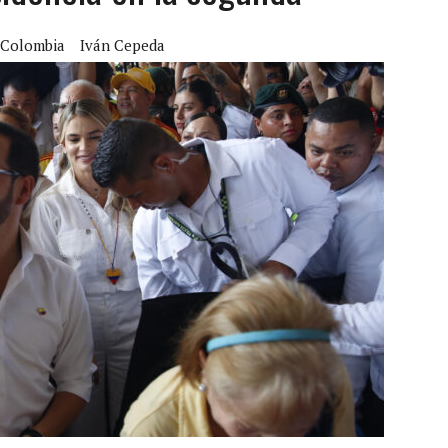
LLARON EL CUERPO DENTRO DE SU CASA
 Colombia
Iván Cepeda
ER ACOSADA Y ABUSADA POR LA PAREJA DE SU ABUELA
 ADOLESCENTE VENEZOLANA EN REUNIÓN CON AMIGOS
AMIENTO DESENCADENÓ TRAGEDIA FAMILIAR