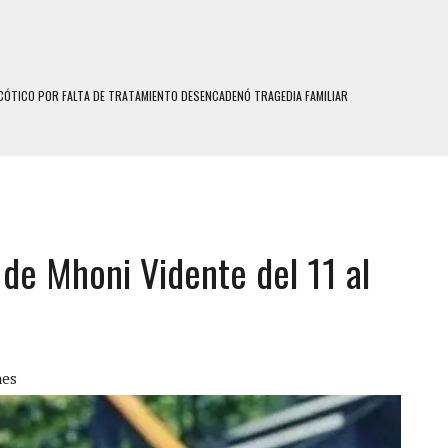
ÓTICO POR FALTA DE TRATAMIENTO DESENCADENÓ TRAGEDIA FAMILIAR
SUICIDIO A UNA ADOLESCENTE DE 13 AÑOS TRAS ABUSAR DE ELLA
 UN HOMBRE Y SU FAMILIA TRAS LOS TERREMOTOS: CAYERON DESDE EL PISO NUEVE DEL
 MIENTRAS LA CASA SE INUNDABA
de Mhoni Vidente del 11 al
LE Y MURIÓ A MANOS DE VARIOS DE ELLOS EN MATURÍN
ENTRO DE CARACAS CON MÁS DE 20 PERSONAS ADENTRO
US HIJOS, UNO PERDIÓ LA VIDA
S: HALLARON EL CUERPO DENTRO DE SU CASA
nes
RAS SER ACOSADA Y ABUSADA POR LA PAREJA DE SU ABUELA
E UNA ADOLESCENTE VENEZOLANA EN REUNIÓN CON AMIGOS