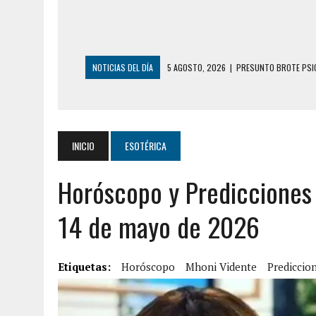
NOTICIAS DEL DÍA
5 AGOSTO, 2026
|
PRESUNTO BROTE PSIC
5 AGOSTO, 2026
|
HORROR EN BARINAS: UN HOMBRE INDUJO AL 
3 AGOSTO, 2026
|
LA INCREÍBLE FORMA EN LA QUE SOBREVIVIÓ
EDIFICIO PETUNIA
INICIO
ESOTÉRICA
3 AGOSTO, 2026
|
YARACUY: INTENTÓ DESCONECTAR SU NEVERA
Horóscopo y Predicciones 
2 AGOSTO, 2026
|
AYUDABA A PERSONAS EN SITUACIÓN DE CAL
2 AGOSTO, 2026
|
COLAPSÓ TECHO DE UNA VIVIENDA EN EL C
14 de mayo de 2026
2 AGOSTO, 2026
|
FALCÓN: MUJER ATACÓ CON UN CUCHILLO A S
6 AGOSTO, 2026
|
MISTERIOSA MUERTE DE MODELO EN MONAGA
Etiquetas:
Horóscopo
Mhoni Vidente
Prediccio
6 AGOSTO, 2026
|
BARINAS: ADOLESCENTE SE QUITÓ LA VIDA T
6 AGOSTO, 2026
|
CONMOCIÓN EN COLORADO POR ASESINATO D