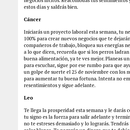
negocios ilícitos. Reacomodas tus sentimientos y
estos días y saldrás bien.
Cáncer
Iniciarás un proyecto laboral esta semana, tu n
100% para crear nuevos negocios que te dejarán
compañeros de trabajo, bloquea sus energías neg
a lo que dicen, recuerda que si los perros ladran
buena alimentación, ya te ves mejor. Planeas un 
para escuchar, sigue por ese rumbo para que ayu
un golpe de suerte el 25 de noviembre con los nú
para aumentar tu buena fortuna. Intenta no emp
resentimientos y sigue adelante.
Leo
Te llega la prosperidad esta semana y le darás 
tu signo es la fuerza para salir adelante y term
no te estreses demasiado y lo lograrás. Tendrás 