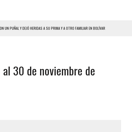
HOMBRES EL MISMO DÍA EN SECTORES VECINOS
S BONITAS’ 42 DÍAS DESPUÉS DE LOS TERREMOTOS EN LA GUAIRA
LLARON EL CUERPO DENTRO DE SU CASA
ER ACOSADA Y ABUSADA POR LA PAREJA DE SU ABUELA
 al 30 de noviembre de
 ADOLESCENTE VENEZOLANA EN REUNIÓN CON AMIGOS
AMIENTO DESENCADENÓ TRAGEDIA FAMILIAR
ENTAMIENTO EN EL VALLE: HAY CUATRO PRESUNTOS DELINCUENTES ABATIDOS
 GRAN MAGNITUD EN ZONA INDUSTRIAL DE EL LLANITO
CIAL DE CHACAO
ERIDAS A SU PRIMA Y A OTRO FAMILIAR EN BOLÍVAR