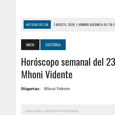
NOTICIAS DEL DÍA
7 AGOSTO, 2026
|
YARACUY: ASESINARON DOS 
7 AGOSTO, 2026
|
LOCALIZARON CUERPO DE ‘LA SEÑORA DE LAS UÑA
6 AGOSTO, 2026
|
MISTERIOSA MUERTE DE MODELO EN MONAGAS: HA
INICIO
ESOTÉRICA
6 AGOSTO, 2026
|
BARINAS: ADOLESCENTE SE QUITÓ LA VIDA TRAS S
Horóscopo semanal del 23
6 AGOSTO, 2026
|
CONMOCIÓN EN COLORADO POR ASESINATO DE UNA
5 AGOSTO, 2026
|
PRESUNTO BROTE PSICÓTICO POR FALTA DE TRAT
Mhoni Vidente
9 AGOSTO, 2026
|
FALLECIÓ FUNCIONARIO DE LA PNB DURANTE ENFR
8 AGOSTO, 2026
|
BOMBEROS DE CARACAS COMBATIERON INCENDIO DE
Etiquetas:
Mhoni Vidente
7 AGOSTO, 2026
|
FUGA DE GAS GENERÓ EXPLOSIÓN EN LOCAL COMER
7 AGOSTO, 2026
|
HOMBRE ASESINÓ A SU TÍA CON UN PUÑAL Y DEJÓ H
PUBLICIDAD / CONTENIDO PATROCINADO