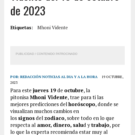
de 2023
Etiquetas:
Mhoni Vidente
PUBLICIDAD / CONTENIDO PATROCINADO
POR:
REDACCIÓN NOTICIAS AL DIA Y A LA HORA
19 OCTUBRE,
2023
Para este
jueves 19
de
octubre
, la
pitonisa
Mhoni Vidente
, trae para ti las
mejores predicciones del
horóscopo
, donde se
visualizan muchos cambios en
los
signos
del
zodiaco
, sobre todo en lo que
respecta al
amor, dinero, salu
d y
trabajo
, por
lo que la experta recomienda estar muy al