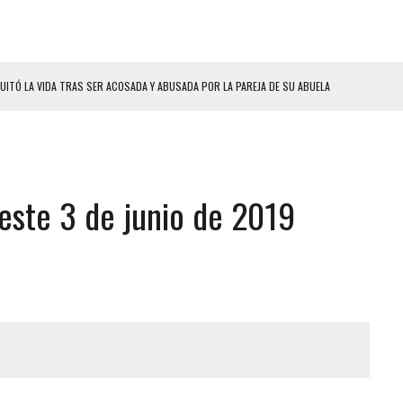
UITÓ LA VIDA TRAS SER ACOSADA Y ABUSADA POR LA PAREJA DE SU ABUELA
 ADOLESCENTE VENEZOLANA EN REUNIÓN CON AMIGOS
AMIENTO DESENCADENÓ TRAGEDIA FAMILIAR
DIO A UNA ADOLESCENTE DE 13 AÑOS TRAS ABUSAR DE ELLA
este 3 de junio de 2019
OMBRE Y SU FAMILIA TRAS LOS TERREMOTOS: CAYERON DESDE EL PISO NUEVE DEL
CIAL DE CHACAO
ERIDAS A SU PRIMA Y A OTRO FAMILIAR EN BOLÍVAR
A EN SECTORES VECINOS
S BONITAS’ 42 DÍAS DESPUÉS DE LOS TERREMOTOS EN LA GUAIRA
LLARON EL CUERPO DENTRO DE SU CASA