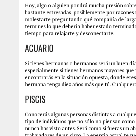
Hoy, algo o alguien pondrá mucha presión sobr
bastante estresadas, posiblemente por razones 
molestarte preguntando qué compañía de larga d
termines lo que debería haber estado terminado
tiempo para relajarte y desconectarte.
ACUARIO
Si tienes hermanas o hermanos será un buen día 
especialmente si tienes hermanos mayores que t
encontrarás en la situación opuesta, donde ere
hermana tenga diez años más que tú. Cualquiera s
PISCIS
Conocerás algunas personas distintas a cualqu
tipo de individuos que no sólo no piensan como
nunca has visto antes. Será como si fueras un 
trabajadores de un circo. La energía astral te r