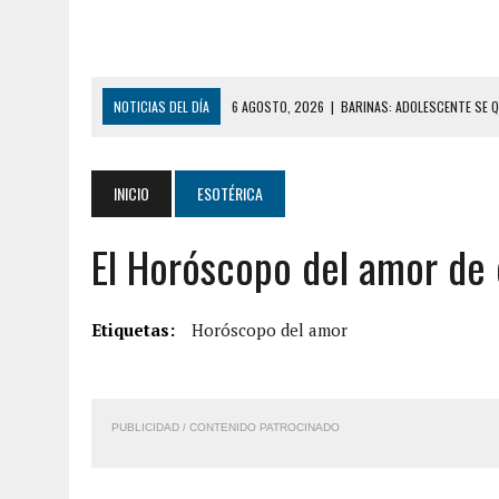
NOTICIAS DEL DÍA
6 AGOSTO, 2026
|
BARINAS: ADOLESCENTE SE Q
6 AGOSTO, 2026
|
CONMOCIÓN EN COLORADO POR ASESINATO DE UNA
5 AGOSTO, 2026
|
PRESUNTO BROTE PSICÓTICO POR FALTA DE TRAT
INICIO
ESOTÉRICA
5 AGOSTO, 2026
|
HORROR EN BARINAS: UN HOMBRE INDUJO AL SUICI
El Horóscopo del amor de 
3 AGOSTO, 2026
|
LA INCREÍBLE FORMA EN LA QUE SOBREVIVIÓ UN H
EDIFICIO PETUNIA
7 AGOSTO, 2026
|
FUGA DE GAS GENERÓ EXPLOSIÓN EN LOCAL COMER
Etiquetas:
Horóscopo del amor
7 AGOSTO, 2026
|
HOMBRE ASESINÓ A SU TÍA CON UN PUÑAL Y DEJÓ H
7 AGOSTO, 2026
|
YARACUY: ASESINARON DOS HOMBRES EL MISMO DÍ
PUBLICIDAD / CONTENIDO PATROCINADO
7 AGOSTO, 2026
|
LOCALIZARON CUERPO DE ‘LA SEÑORA DE LAS UÑA
6 AGOSTO, 2026
|
MISTERIOSA MUERTE DE MODELO EN MONAGAS: HA