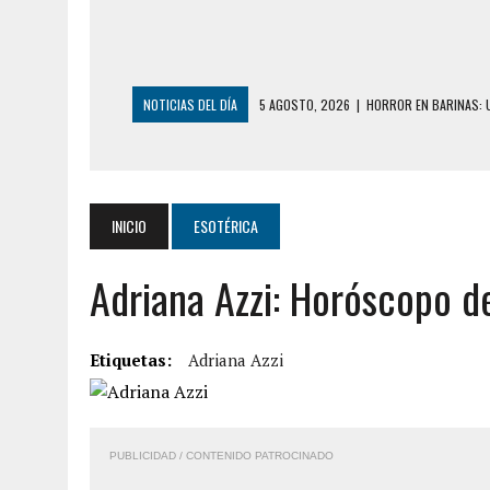
NOTICIAS DEL DÍA
5 AGOSTO, 2026
|
HORROR EN BARINAS: U
3 AGOSTO, 2026
|
LA INCREÍBLE FORMA EN LA QUE SOBREVIVIÓ
EDIFICIO PETUNIA
3 AGOSTO, 2026
|
YARACUY: INTENTÓ DESCONECTAR SU NEVERA
INICIO
ESOTÉRICA
2 AGOSTO, 2026
|
AYUDABA A PERSONAS EN SITUACIÓN DE CAL
Adriana Azzi: Horóscopo d
2 AGOSTO, 2026
|
COLAPSÓ TECHO DE UNA VIVIENDA EN EL C
2 AGOSTO, 2026
|
FALCÓN: MUJER ATACÓ CON UN CUCHILLO A S
6 AGOSTO, 2026
|
MISTERIOSA MUERTE DE MODELO EN MONAGA
Etiquetas:
Adriana Azzi
6 AGOSTO, 2026
|
BARINAS: ADOLESCENTE SE QUITÓ LA VIDA T
6 AGOSTO, 2026
|
CONMOCIÓN EN COLORADO POR ASESINATO D
PUBLICIDAD / CONTENIDO PATROCINADO
5 AGOSTO, 2026
|
PRESUNTO BROTE PSICÓTICO POR FALTA DE