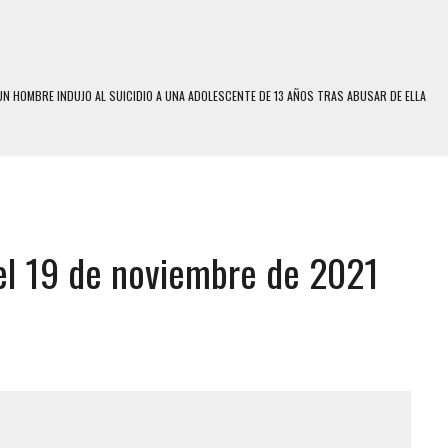
N HOMBRE INDUJO AL SUICIDIO A UNA ADOLESCENTE DE 13 AÑOS TRAS ABUSAR DE ELLA
 UN HOMBRE Y SU FAMILIA TRAS LOS TERREMOTOS: CAYERON DESDE EL PISO NUEVE DEL
 MIENTRAS LA CASA SE INUNDABA
LE Y MURIÓ A MANOS DE VARIOS DE ELLOS EN MATURÍN
el 19 de noviembre de 2021
ENTRO DE CARACAS CON MÁS DE 20 PERSONAS ADENTRO
US HIJOS, UNO PERDIÓ LA VIDA
S: HALLARON EL CUERPO DENTRO DE SU CASA
RAS SER ACOSADA Y ABUSADA POR LA PAREJA DE SU ABUELA
E UNA ADOLESCENTE VENEZOLANA EN REUNIÓN CON AMIGOS
 TRATAMIENTO DESENCADENÓ TRAGEDIA FAMILIAR