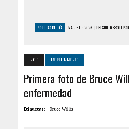
NOTICIAS DEL DÍA
5 AGOSTO, 2026
|
PRESUNTO BROTE PSIC
5 AGOSTO, 2026
|
HORROR EN BARINAS: UN HOMBRE INDUJO AL 
3 AGOSTO, 2026
|
LA INCREÍBLE FORMA EN LA QUE SOBREVIVIÓ
EDIFICIO PETUNIA
INICIO
ENTRETENIMIENTO
3 AGOSTO, 2026
|
YARACUY: INTENTÓ DESCONECTAR SU NEVERA
Primera foto de Bruce Wil
2 AGOSTO, 2026
|
AYUDABA A PERSONAS EN SITUACIÓN DE CAL
2 AGOSTO, 2026
|
COLAPSÓ TECHO DE UNA VIVIENDA EN EL C
enfermedad
2 AGOSTO, 2026
|
FALCÓN: MUJER ATACÓ CON UN CUCHILLO A S
6 AGOSTO, 2026
|
MISTERIOSA MUERTE DE MODELO EN MONAGA
Etiquetas:
Bruce Willis
6 AGOSTO, 2026
|
BARINAS: ADOLESCENTE SE QUITÓ LA VIDA T
6 AGOSTO, 2026
|
CONMOCIÓN EN COLORADO POR ASESINATO D