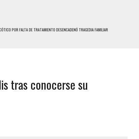
ÓTICO POR FALTA DE TRATAMIENTO DESENCADENÓ TRAGEDIA FAMILIAR
SUICIDIO A UNA ADOLESCENTE DE 13 AÑOS TRAS ABUSAR DE ELLA
 UN HOMBRE Y SU FAMILIA TRAS LOS TERREMOTOS: CAYERON DESDE EL PISO NUEVE DEL
 MIENTRAS LA CASA SE INUNDABA
lis tras conocerse su
LE Y MURIÓ A MANOS DE VARIOS DE ELLOS EN MATURÍN
ENTRO DE CARACAS CON MÁS DE 20 PERSONAS ADENTRO
US HIJOS, UNO PERDIÓ LA VIDA
S: HALLARON EL CUERPO DENTRO DE SU CASA
RAS SER ACOSADA Y ABUSADA POR LA PAREJA DE SU ABUELA
E UNA ADOLESCENTE VENEZOLANA EN REUNIÓN CON AMIGOS