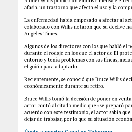
Rumer Willis publicó un emotivo mensaje en el 
afasia, un trastorno que afecta el uso y la comp
La enfermedad había empezado a afectar al act
colaborado con Willis notaron que su declive h
Angeles Times.
Algunos de los directores con los que habló el
durante el rodaje en los que el actor de El pro
entorno y tenía problemas con sus líneas, incl
el guión para adaptarlo.
Recientemente, se conoció que Bruce Willis dec
económicamente durante su retiro.
Bruce Willis tomó la decisión de poner en venta
actor contó al citado medio que «se preparó 
acuerdo con este testimonio, el actor sabía que
dejar de trabajar, por lo que su situación econ
Únete a nuestro Canal en Telegram