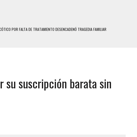
ÓTICO POR FALTA DE TRATAMIENTO DESENCADENÓ TRAGEDIA FAMILIAR
SUICIDIO A UNA ADOLESCENTE DE 13 AÑOS TRAS ABUSAR DE ELLA
 UN HOMBRE Y SU FAMILIA TRAS LOS TERREMOTOS: CAYERON DESDE EL PISO NUEVE DEL
 MIENTRAS LA CASA SE INUNDABA
r su suscripción barata sin
LE Y MURIÓ A MANOS DE VARIOS DE ELLOS EN MATURÍN
ENTRO DE CARACAS CON MÁS DE 20 PERSONAS ADENTRO
S UÑAS BONITAS’ 42 DÍAS DESPUÉS DE LOS TERREMOTOS EN LA GUAIRA
S: HALLARON EL CUERPO DENTRO DE SU CASA
RAS SER ACOSADA Y ABUSADA POR LA PAREJA DE SU ABUELA
E UNA ADOLESCENTE VENEZOLANA EN REUNIÓN CON AMIGOS