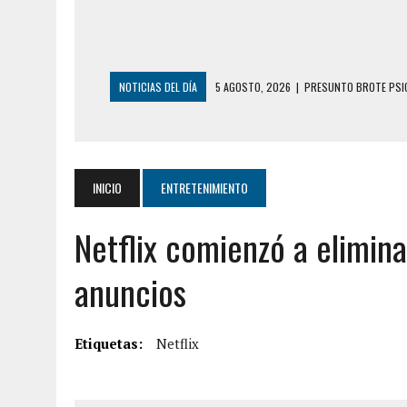
NOTICIAS DEL DÍA
5 AGOSTO, 2026
|
PRESUNTO BROTE PSIC
5 AGOSTO, 2026
|
HORROR EN BARINAS: UN HOMBRE INDUJO AL 
3 AGOSTO, 2026
|
LA INCREÍBLE FORMA EN LA QUE SOBREVIVIÓ
EDIFICIO PETUNIA
INICIO
ENTRETENIMIENTO
3 AGOSTO, 2026
|
YARACUY: INTENTÓ DESCONECTAR SU NEVERA
Netflix comienzó a elimina
2 AGOSTO, 2026
|
AYUDABA A PERSONAS EN SITUACIÓN DE CAL
2 AGOSTO, 2026
|
COLAPSÓ TECHO DE UNA VIVIENDA EN EL C
anuncios
7 AGOSTO, 2026
|
LOCALIZARON CUERPO DE ‘LA SEÑORA DE LA
6 AGOSTO, 2026
|
MISTERIOSA MUERTE DE MODELO EN MONAGA
Etiquetas:
Netflix
6 AGOSTO, 2026
|
BARINAS: ADOLESCENTE SE QUITÓ LA VIDA T
6 AGOSTO, 2026
|
CONMOCIÓN EN COLORADO POR ASESINATO D