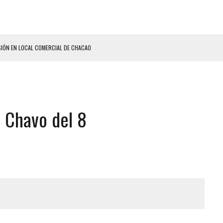
SIÓN EN LOCAL COMERCIAL DE CHACAO
ON UN PUÑAL Y DEJÓ HERIDAS A SU PRIMA Y A OTRO FAMILIAR EN BOLÍVAR
A EN SECTORES VECINOS
S BONITAS’ 42 DÍAS DESPUÉS DE LOS TERREMOTOS EN LA GUAIRA
l Chavo del 8
LLARON EL CUERPO DENTRO DE SU CASA
ER ACOSADA Y ABUSADA POR LA PAREJA DE SU ABUELA
 ADOLESCENTE VENEZOLANA EN REUNIÓN CON AMIGOS
AMIENTO DESENCADENÓ TRAGEDIA FAMILIAR
ENTAMIENTO EN EL VALLE: HAY CUATRO PRESUNTOS DELINCUENTES ABATIDOS
 GRAN MAGNITUD EN ZONA INDUSTRIAL DE EL LLANITO