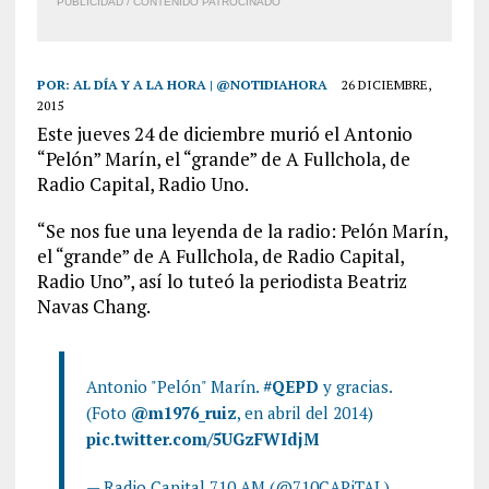
PUBLICIDAD / CONTENIDO PATROCINADO
POR:
AL DÍA Y A LA HORA | @NOTIDIAHORA
26 DICIEMBRE,
2015
Este jueves 24 de diciembre murió el Antonio
“Pelón” Marín, el “grande” de A Fullchola, de
Radio Capital, Radio Uno.
“Se nos fue una leyenda de la radio: Pelón Marín,
el “grande” de A Fullchola, de Radio Capital,
Radio Uno”, así lo tuteó la periodista Beatriz
Navas Chang.
Antonio "Pelón" Marín.
#QEPD
y gracias.
(Foto
@m1976_ruiz
, en abril del 2014)
pic.twitter.com/5UGzFWIdjM
— Radio Capital 710 AM (@710CAPiTAL)