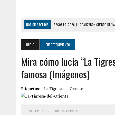
NOTICIAS DEL DÍA
6 AGOSTO, 2026
|
MISTERIOSA MUERTE DE MOD
6 AGOSTO, 2026
|
BARINAS: ADOLESCENTE SE QUITÓ LA VIDA TRAS S
6 AGOSTO, 2026
|
CONMOCIÓN EN COLORADO POR ASESINATO DE UNA
INICIO
ENTRETENIMIENTO
5 AGOSTO, 2026
|
PRESUNTO BROTE PSICÓTICO POR FALTA DE TRAT
Mira cómo lucía “La Tigres
5 AGOSTO, 2026
|
HORROR EN BARINAS: UN HOMBRE INDUJO AL SUICI
3 AGOSTO, 2026
|
LA INCREÍBLE FORMA EN LA QUE SOBREVIVIÓ UN H
famosa (Imágenes)
EDIFICIO PETUNIA
7 AGOSTO, 2026
|
FUGA DE GAS GENERÓ EXPLOSIÓN EN LOCAL COMER
Etiquetas:
La Tigresa del Oriente
7 AGOSTO, 2026
|
HOMBRE ASESINÓ A SU TÍA CON UN PUÑAL Y DEJÓ H
7 AGOSTO, 2026
|
YARACUY: ASESINARON DOS HOMBRES EL MISMO DÍ
7 AGOSTO, 2026
|
LOCALIZARON CUERPO DE ‘LA SEÑORA DE LAS UÑA
PUBLICIDAD / CONTENIDO PATROCINADO