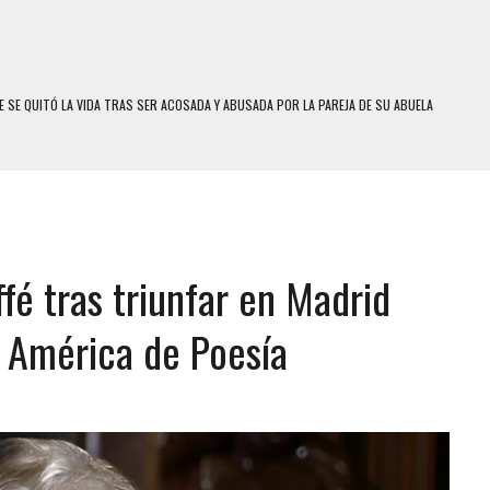
 SE QUITÓ LA VIDA TRAS SER ACOSADA Y ABUSADA POR LA PAREJA DE SU ABUELA
E UNA ADOLESCENTE VENEZOLANA EN REUNIÓN CON AMIGOS
 TRATAMIENTO DESENCADENÓ TRAGEDIA FAMILIAR
SUICIDIO A UNA ADOLESCENTE DE 13 AÑOS TRAS ABUSAR DE ELLA
 UN HOMBRE Y SU FAMILIA TRAS LOS TERREMOTOS: CAYERON DESDE EL PISO NUEVE DEL
fé tras triunfar en Madrid
COMERCIAL DE CHACAO
 América de Poesía
DEJÓ HERIDAS A SU PRIMA Y A OTRO FAMILIAR EN BOLÍVAR
MO DÍA EN SECTORES VECINOS
S UÑAS BONITAS’ 42 DÍAS DESPUÉS DE LOS TERREMOTOS EN LA GUAIRA
S: HALLARON EL CUERPO DENTRO DE SU CASA