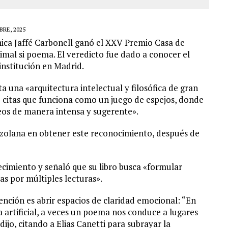
RE, 2025
nica Jaffé Carbonell ganó el XXV Premio Casa de
mal si poema. El veredicto fue dado a conocer el
 institución en Madrid.
a una «arquitectura intelectual y filosófica de gran
e citas que funciona como un juego de espejos, donde
os de manera intensa y sugerente».
nezolana en obtener este reconocimiento, después de
ecimiento y señaló que su libro busca «formular
s por múltiples lecturas».
ención es abrir espacios de claridad emocional: “En
a artificial, a veces un poema nos conduce a lugares
dijo, citando a Elias Canetti para subrayar la