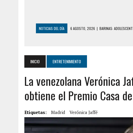
NOTICIAS DEL DÍA
6 AGOSTO, 2026
|
BARINAS: ADOLESCENTE
6 AGOSTO, 2026
|
CONMOCIÓN EN COLORADO POR ASESINATO D
5 AGOSTO, 2026
|
PRESUNTO BROTE PSICÓTICO POR FALTA DE
5 AGOSTO, 2026
|
HORROR EN BARINAS: UN HOMBRE INDUJO AL 
INICIO
ENTRETENIMIENTO
3 AGOSTO, 2026
|
LA INCREÍBLE FORMA EN LA QUE SOBREVIVIÓ
La venezolana Verónica Jaf
EDIFICIO PETUNIA
7 AGOSTO, 2026
|
FUGA DE GAS GENERÓ EXPLOSIÓN EN LOCAL 
obtiene el Premio Casa de
7 AGOSTO, 2026
|
HOMBRE ASESINÓ A SU TÍA CON UN PUÑAL Y 
7 AGOSTO, 2026
|
YARACUY: ASESINARON DOS HOMBRES EL MIS
Etiquetas:
Madrid
Verónica Jaffé
7 AGOSTO, 2026
|
LOCALIZARON CUERPO DE ‘LA SEÑORA DE LA
6 AGOSTO, 2026
|
MISTERIOSA MUERTE DE MODELO EN MONAGA