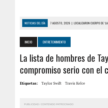
NOTICIAS DEL DÍA
6 AGOSTO, 2026
|
MISTERIOSA MUERTE DE MOD
6 AGOSTO, 2026
|
BARINAS: ADOLESCENTE SE QUITÓ LA VIDA TRAS S
6 AGOSTO, 2026
|
CONMOCIÓN EN COLORADO POR ASESINATO DE UNA
INICIO
ENTRETENIMIENTO
5 AGOSTO, 2026
|
PRESUNTO BROTE PSICÓTICO POR FALTA DE TRAT
La lista de hombres de Tay
9 AGOSTO, 2026
|
FALLECIÓ FUNCIONARIO DE LA PNB DURANTE ENFR
8 AGOSTO, 2026
|
BOMBEROS DE CARACAS COMBATIERON INCENDIO DE
compromiso serio con el 
7 AGOSTO, 2026
|
FUGA DE GAS GENERÓ EXPLOSIÓN EN LOCAL COMER
7 AGOSTO, 2026
|
HOMBRE ASESINÓ A SU TÍA CON UN PUÑAL Y DEJÓ H
Etiquetas:
Taylor Swift
Travis Kelce
7 AGOSTO, 2026
|
YARACUY: ASESINARON DOS HOMBRES EL MISMO DÍ
7 AGOSTO, 2026
|
LOCALIZARON CUERPO DE ‘LA SEÑORA DE LAS UÑA
PUBLICIDAD / CONTENIDO PATROCINADO