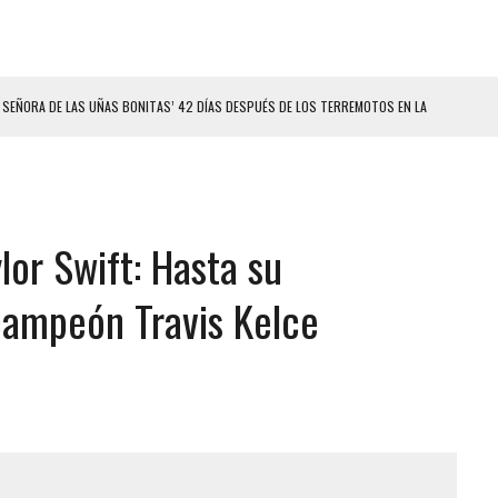
ELO EN MONAGAS: HALLARON EL CUERPO DENTRO DE SU CASA
ER ACOSADA Y ABUSADA POR LA PAREJA DE SU ABUELA
 ADOLESCENTE VENEZOLANA EN REUNIÓN CON AMIGOS
AMIENTO DESENCADENÓ TRAGEDIA FAMILIAR
lor Swift: Hasta su
ENTAMIENTO EN EL VALLE: HAY CUATRO PRESUNTOS DELINCUENTES ABATIDOS
 GRAN MAGNITUD EN ZONA INDUSTRIAL DE EL LLANITO
campeón Travis Kelce
CIAL DE CHACAO
ERIDAS A SU PRIMA Y A OTRO FAMILIAR EN BOLÍVAR
A EN SECTORES VECINOS
S BONITAS’ 42 DÍAS DESPUÉS DE LOS TERREMOTOS EN LA GUAIRA