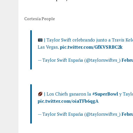
Cortesía People
| Taylor Swift celebrando junto a Travis Kelc
Las Vegas.
pic.twitter.com/GfKVSRBC2k
— Taylor Swift España (@taylorswiftes_)
Febru
| Los Chiefs ganaron la
#SuperBowl
y Taylo
pic.twitter.com/oiaTFb6qgA
— Taylor Swift España (@taylorswiftes_)
Febru