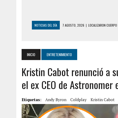
NOTICIAS DEL DÍA
6 AGOSTO, 2026
|
MISTERIOSA MUERTE D
6 AGOSTO, 2026
|
BARINAS: ADOLESCENTE SE QUITÓ LA VIDA T
6 AGOSTO, 2026
|
CONMOCIÓN EN COLORADO POR ASESINATO D
5 AGOSTO, 2026
|
PRESUNTO BROTE PSICÓTICO POR FALTA DE
INICIO
ENTRETENIMIENTO
5 AGOSTO, 2026
|
HORROR EN BARINAS: UN HOMBRE INDUJO AL 
Kristin Cabot renunció a s
3 AGOSTO, 2026
|
LA INCREÍBLE FORMA EN LA QUE SOBREVIVIÓ
EDIFICIO PETUNIA
el ex CEO de Astronomer e
7 AGOSTO, 2026
|
FUGA DE GAS GENERÓ EXPLOSIÓN EN LOCAL 
7 AGOSTO, 2026
|
HOMBRE ASESINÓ A SU TÍA CON UN PUÑAL Y 
Etiquetas:
Andy Byron
Coldplay
Kristin Cabot
7 AGOSTO, 2026
|
YARACUY: ASESINARON DOS HOMBRES EL MIS
7 AGOSTO, 2026
|
LOCALIZARON CUERPO DE ‘LA SEÑORA DE LA