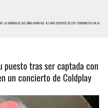
E MODELO EN MONAGAS: HALLARON EL CUERPO DENTRO DE SU CASA
RAS SER ACOSADA Y ABUSADA POR LA PAREJA DE SU ABUELA
E UNA ADOLESCENTE VENEZOLANA EN REUNIÓN CON AMIGOS
 TRATAMIENTO DESENCADENÓ TRAGEDIA FAMILIAR
SUICIDIO A UNA ADOLESCENTE DE 13 AÑOS TRAS ABUSAR DE ELLA
u puesto tras ser captada con
 UN HOMBRE Y SU FAMILIA TRAS LOS TERREMOTOS: CAYERON DESDE EL PISO NUEVE DEL
n un concierto de Coldplay
COMERCIAL DE CHACAO
DEJÓ HERIDAS A SU PRIMA Y A OTRO FAMILIAR EN BOLÍVAR
MO DÍA EN SECTORES VECINOS
S UÑAS BONITAS’ 42 DÍAS DESPUÉS DE LOS TERREMOTOS EN LA GUAIRA