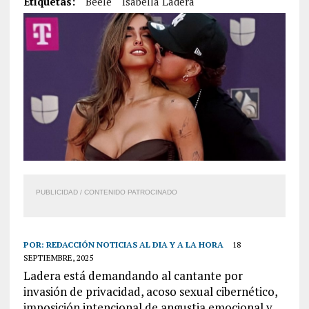
Etiquetas:
Beéle
Isabella Ladera
PUBLICIDAD / CONTENIDO PATROCINADO
POR:
REDACCIÓN NOTICIAS AL DIA Y A LA HORA
18
SEPTIEMBRE, 2025
Ladera está demandando al cantante por
invasión de privacidad, acoso sexual cibernético,
imposición intencional de angustia emocional y