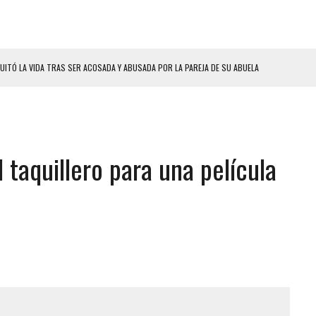
UITÓ LA VIDA TRAS SER ACOSADA Y ABUSADA POR LA PAREJA DE SU ABUELA
 ADOLESCENTE VENEZOLANA EN REUNIÓN CON AMIGOS
AMIENTO DESENCADENÓ TRAGEDIA FAMILIAR
DIO A UNA ADOLESCENTE DE 13 AÑOS TRAS ABUSAR DE ELLA
 taquillero para una película
OMBRE Y SU FAMILIA TRAS LOS TERREMOTOS: CAYERON DESDE EL PISO NUEVE DEL
CIAL DE CHACAO
ERIDAS A SU PRIMA Y A OTRO FAMILIAR EN BOLÍVAR
A EN SECTORES VECINOS
S BONITAS’ 42 DÍAS DESPUÉS DE LOS TERREMOTOS EN LA GUAIRA
LLARON EL CUERPO DENTRO DE SU CASA