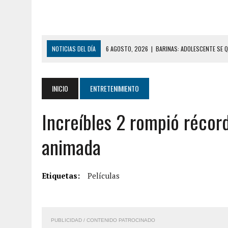
NOTICIAS DEL DÍA
6 AGOSTO, 2026
|
BARINAS: ADOLESCENTE SE Q
6 AGOSTO, 2026
|
CONMOCIÓN EN COLORADO POR ASESINATO DE UNA
5 AGOSTO, 2026
|
PRESUNTO BROTE PSICÓTICO POR FALTA DE TRAT
INICIO
ENTRETENIMIENTO
5 AGOSTO, 2026
|
HORROR EN BARINAS: UN HOMBRE INDUJO AL SUICI
Increíbles 2 rompió récord
3 AGOSTO, 2026
|
LA INCREÍBLE FORMA EN LA QUE SOBREVIVIÓ UN H
EDIFICIO PETUNIA
animada
7 AGOSTO, 2026
|
FUGA DE GAS GENERÓ EXPLOSIÓN EN LOCAL COMER
7 AGOSTO, 2026
|
HOMBRE ASESINÓ A SU TÍA CON UN PUÑAL Y DEJÓ H
Etiquetas:
Películas
7 AGOSTO, 2026
|
YARACUY: ASESINARON DOS HOMBRES EL MISMO DÍ
7 AGOSTO, 2026
|
LOCALIZARON CUERPO DE ‘LA SEÑORA DE LAS UÑA
6 AGOSTO, 2026
|
MISTERIOSA MUERTE DE MODELO EN MONAGAS: HA
PUBLICIDAD / CONTENIDO PATROCINADO