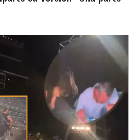
JOS, UNO PERDIÓ LA VIDA
LLARON EL CUERPO DENTRO DE SU CASA
ER ACOSADA Y ABUSADA POR LA PAREJA DE SU ABUELA
 ADOLESCENTE VENEZOLANA EN REUNIÓN CON AMIGOS