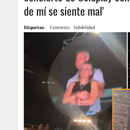
de mí se siente mal’
2 AGOSTO, 2026
|
FALCÓN: MUJER ATACÓ CON UN CUCHILLO A SUS HI
6 AGOSTO, 2026
|
MISTERIOSA MUERTE DE MODELO EN MONAGAS: HA
Etiquetas:
6 AGOSTO, 2026
Concierto
|
BARINAS: ADOLESCENTE SE QUITÓ LA VIDA TRAS S
Infidelidad
6 AGOSTO, 2026
|
CONMOCIÓN EN COLORADO POR ASESINATO DE UNA