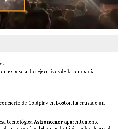
025
ston expuso a dos ejecutivos de la compañía
 concierto de Coldplay en Boston ha causado un
resa tecnológica
Astronomer
aparentemente
tado por una fan del grupo británico y ha alcanzado