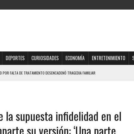
DEPORTES
CURIOSIDADES
ECONOMÍA
ENTRETENIMIENTO
 POR FALTA DE TRATAMIENTO DESENCADENÓ TRAGEDIA FAMILIAR
DIO A UNA ADOLESCENTE DE 13 AÑOS TRAS ABUSAR DE ELLA
OMBRE Y SU FAMILIA TRAS LOS TERREMOTOS: CAYERON DESDE EL PISO NUEVE DEL
 la supuesta infidelidad en el
TRAS LA CASA SE INUNDABA
URIÓ A MANOS DE VARIOS DE ELLOS EN MATURÍN
parte su versión: ‘Una parte
 DE CARACAS CON MÁS DE 20 PERSONAS ADENTRO