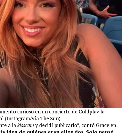
mento curioso en un concierto de Coldplay la
ral (Instagram/vía The Sun)
nte a la
kisscam
y decidí publicarlo”, contó Grace en
ía idea de quiénes eran ellos dos. Solo pensé