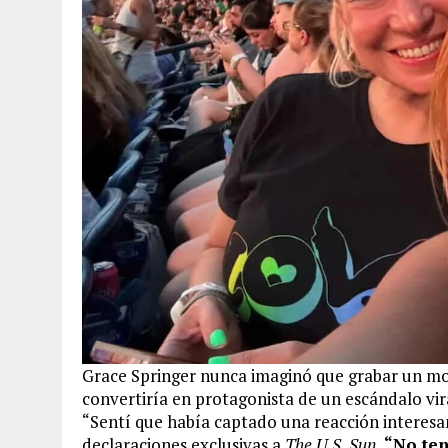
Grace Springer nunca imaginó que grabar un mo
convertiría en protagonista de un escándalo vi
“Sentí que había captado una reacción interesa
declaraciones exclusivas a
The U.S. Sun.
“No ten