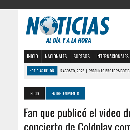
INICIO
NACIONALES
SUCESOS
INTERNACIONALES
NOTICIAS DEL DÍA
5 AGOSTO, 2026
|
PRESUNTO BROTE PSICÓTICO
5 AGOSTO, 2026
|
HORROR EN BARINAS: UN HOMBRE INDUJO AL SUICI
3 AGOSTO, 2026
|
LA INCREÍBLE FORMA EN LA QUE SOBREVIVIÓ UN H
INICIO
ENTRETENIMIENTO
EDIFICIO PETUNIA
Fan que publicó el video de
3 AGOSTO, 2026
|
YARACUY: INTENTÓ DESCONECTAR SU NEVERA MIEN
2 AGOSTO, 2026
|
AYUDABA A PERSONAS EN SITUACIÓN DE CALLE Y M
concierto de Coldplay com
2 AGOSTO, 2026
|
COLAPSÓ TECHO DE UNA VIVIENDA EN EL CENTRO