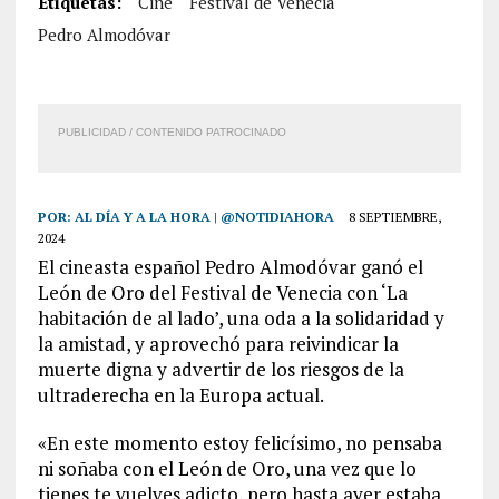
Etiquetas:
Cine
Festival de Venecia
Pedro Almodóvar
PUBLICIDAD / CONTENIDO PATROCINADO
POR:
AL DÍA Y A LA HORA | @NOTIDIAHORA
8 SEPTIEMBRE,
2024
El cineasta español Pedro Almodóvar ganó el
León de Oro del Festival de Venecia con ‘La
habitación de al lado’, una oda a la solidaridad y
la amistad, y aprovechó para reivindicar la
muerte digna y advertir de los riesgos de la
ultraderecha en la Europa actual.
«En este momento estoy felicísimo, no pensaba
ni soñaba con el León de Oro, una vez que lo
tienes te vuelves adicto, pero hasta ayer estaba