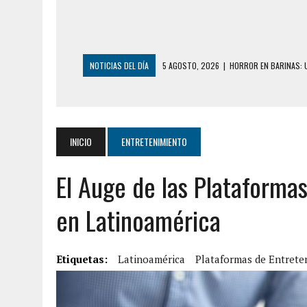
NOTICIAS DEL DÍA
5 AGOSTO, 2026
|
HORROR EN BARINAS: U
3 AGOSTO, 2026
|
LA INCREÍBLE FORMA EN LA QUE SOBREVIVIÓ
EDIFICIO PETUNIA
3 AGOSTO, 2026
|
YARACUY: INTENTÓ DESCONECTAR SU NEVERA
INICIO
ENTRETENIMIENTO
2 AGOSTO, 2026
|
AYUDABA A PERSONAS EN SITUACIÓN DE CAL
El Auge de las Plataformas
2 AGOSTO, 2026
|
COLAPSÓ TECHO DE UNA VIVIENDA EN EL C
2 AGOSTO, 2026
|
FALCÓN: MUJER ATACÓ CON UN CUCHILLO A S
en Latinoamérica
6 AGOSTO, 2026
|
MISTERIOSA MUERTE DE MODELO EN MONAGA
6 AGOSTO, 2026
|
BARINAS: ADOLESCENTE SE QUITÓ LA VIDA T
Etiquetas:
Latinoamérica
Plataformas de Entrete
6 AGOSTO, 2026
|
CONMOCIÓN EN COLORADO POR ASESINATO D
5 AGOSTO, 2026
|
PRESUNTO BROTE PSICÓTICO POR FALTA DE