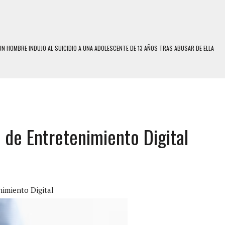
N HOMBRE INDUJO AL SUICIDIO A UNA ADOLESCENTE DE 13 AÑOS TRAS ABUSAR DE ELLA
 UN HOMBRE Y SU FAMILIA TRAS LOS TERREMOTOS: CAYERON DESDE EL PISO NUEVE DEL
 MIENTRAS LA CASA SE INUNDABA
LE Y MURIÓ A MANOS DE VARIOS DE ELLOS EN MATURÍN
 de Entretenimiento Digital
ENTRO DE CARACAS CON MÁS DE 20 PERSONAS ADENTRO
US HIJOS, UNO PERDIÓ LA VIDA
S: HALLARON EL CUERPO DENTRO DE SU CASA
RAS SER ACOSADA Y ABUSADA POR LA PAREJA DE SU ABUELA
nimiento Digital
E UNA ADOLESCENTE VENEZOLANA EN REUNIÓN CON AMIGOS
 TRATAMIENTO DESENCADENÓ TRAGEDIA FAMILIAR