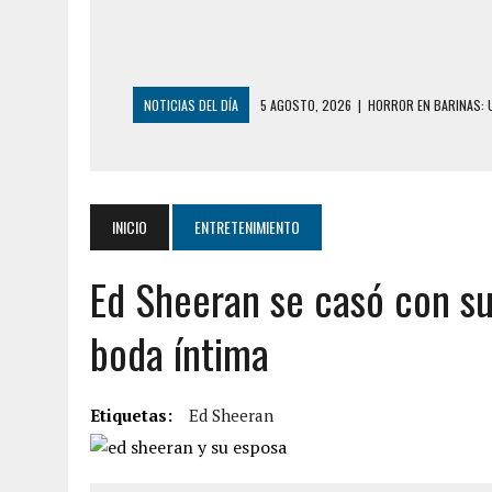
NOTICIAS DEL DÍA
3 AGOSTO, 2026
|
LA INCREÍBLE FORMA E
DESDE EL PISO NUEVE DEL EDIFICIO PETUNI
3 AGOSTO, 2026
|
YARACUY: INTENTÓ DESCONECTAR SU NEVERA
2 AGOSTO, 2026
|
AYUDABA A PERSONAS EN SITUACIÓN DE CAL
INICIO
ENTRETENIMIENTO
2 AGOSTO, 2026
|
COLAPSÓ TECHO DE UNA VIVIENDA EN EL C
Ed Sheeran se casó con su
2 AGOSTO, 2026
|
FALCÓN: MUJER ATACÓ CON UN CUCHILLO A S
2 AGOSTO, 2026
|
CONMOCIÓN EN CHILE POR BRUTAL CRIMEN 
boda íntima
1 AGOSTO, 2026
|
UN MUERTO Y 5 HERIDOS SALDO DE COLISIÓN
6 AGOSTO, 2026
|
CONMOCIÓN EN COLORADO POR ASESINATO D
Etiquetas:
Ed Sheeran
5 AGOSTO, 2026
|
PRESUNTO BROTE PSICÓTICO POR FALTA DE
5 AGOSTO, 2026
|
HORROR EN BARINAS: UN HOMBRE INDUJO AL 