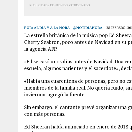
PUBLICIDAD / CONTENIDO PATROCINADO
POR:
AL DÍA Y A LA HORA | @NOTIDIAHORA
28 FEBRERO, 20
La estrella británica de la música pop Ed Sheer
Cherry Seabron, poco antes de Navidad en su pro
la agencia AFP.
«Ed se casó unos días antes de Navidad. Una ce
escuela, algunos parientes y el sacerdote», decl
«Había una cuarentena de personas, pero no estab
miembros de la familia real. No quería ruido, 
invierno», agregó la fuente.
Sin embargo, el cantante prevé organizar una gr
con más personas.
Ed Sheeran había anunciado en enero de 2018 qu