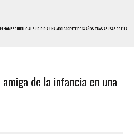
N LA QUE SOBREVIVIÓ UN HOMBRE Y SU FAMILIA TRAS LOS TERREMOTOS: CAYERON
A
 MIENTRAS LA CASA SE INUNDABA
LE Y MURIÓ A MANOS DE VARIOS DE ELLOS EN MATURÍN
ENTRO DE CARACAS CON MÁS DE 20 PERSONAS ADENTRO
 amiga de la infancia en una
US HIJOS, UNO PERDIÓ LA VIDA
CONTRA ADOLESCENTE VENEZOLANO: AUTOR MATERIAL SE MANTIENE EN FUGA
 MÚLTIPLE EN LA AUTOPISTA VALLE-COCHE
E UNA ADOLESCENTE VENEZOLANA EN REUNIÓN CON AMIGOS
 TRATAMIENTO DESENCADENÓ TRAGEDIA FAMILIAR
SUICIDIO A UNA ADOLESCENTE DE 13 AÑOS TRAS ABUSAR DE ELLA