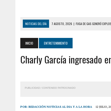
NOTICIAS DEL DÍA
7 AGOSTO, 2026
|
FUGA DE GAS GENERÓ EXPLO
7 AGOSTO, 2026
|
HOMBRE ASESINÓ A SU TÍA C
7 AGOSTO, 2026
|
YARACUY: ASESINARON DOS HOMBRES EL MISMO DÍ
INICIO
ENTRETENIMIENTO
7 AGOSTO, 2026
|
LOCALIZARON CUERPO DE ‘LA SEÑORA DE LAS UÑA
Charly García ingresado e
6 AGOSTO, 2026
|
MISTERIOSA MUERTE DE MODELO EN MONAGAS: HA
6 AGOSTO, 2026
|
BARINAS: ADOLESCENTE SE QUITÓ LA VIDA TRAS S
6 AGOSTO, 2026
|
CONMOCIÓN EN COLORADO POR ASESINATO DE UNA
5 AGOSTO, 2026
|
PRESUNTO BROTE PSICÓTICO POR FALTA DE TRAT
PUBLICIDAD / CONTENIDO PATROCINADO
9 AGOSTO, 2026
|
FALLECIÓ FUNCIONARIO DE LA PNB DURANTE ENFR
8 AGOSTO, 2026
|
BOMBEROS DE CARACAS COMBATIERON INCENDIO DE
POR:
REDACCIÓN NOTICIAS AL DIA Y A LA HORA
12 JULIO, 2