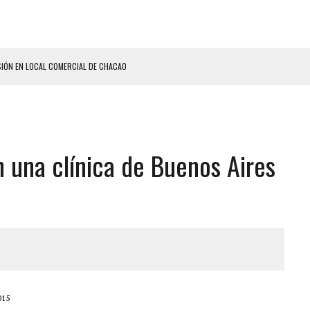
SIÓN EN LOCAL COMERCIAL DE CHACAO
ON UN PUÑAL Y DEJÓ HERIDAS A SU PRIMA Y A OTRO FAMILIAR EN BOLÍVAR
A EN SECTORES VECINOS
S BONITAS’ 42 DÍAS DESPUÉS DE LOS TERREMOTOS EN LA GUAIRA
n una clínica de Buenos Aires
LLARON EL CUERPO DENTRO DE SU CASA
ER ACOSADA Y ABUSADA POR LA PAREJA DE SU ABUELA
 ADOLESCENTE VENEZOLANA EN REUNIÓN CON AMIGOS
AMIENTO DESENCADENÓ TRAGEDIA FAMILIAR
ENTAMIENTO EN EL VALLE: HAY CUATRO PRESUNTOS DELINCUENTES ABATIDOS
 GRAN MAGNITUD EN ZONA INDUSTRIAL DE EL LLANITO
015