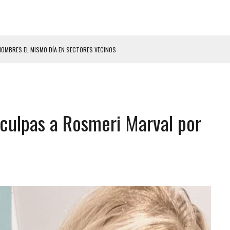
HOMBRES EL MISMO DÍA EN SECTORES VECINOS
S BONITAS’ 42 DÍAS DESPUÉS DE LOS TERREMOTOS EN LA GUAIRA
LLARON EL CUERPO DENTRO DE SU CASA
ER ACOSADA Y ABUSADA POR LA PAREJA DE SU ABUELA
sculpas a Rosmeri Marval por
 ADOLESCENTE VENEZOLANA EN REUNIÓN CON AMIGOS
AMIENTO DESENCADENÓ TRAGEDIA FAMILIAR
DIO A UNA ADOLESCENTE DE 13 AÑOS TRAS ABUSAR DE ELLA
 GRAN MAGNITUD EN ZONA INDUSTRIAL DE EL LLANITO
CIAL DE CHACAO
ERIDAS A SU PRIMA Y A OTRO FAMILIAR EN BOLÍVAR