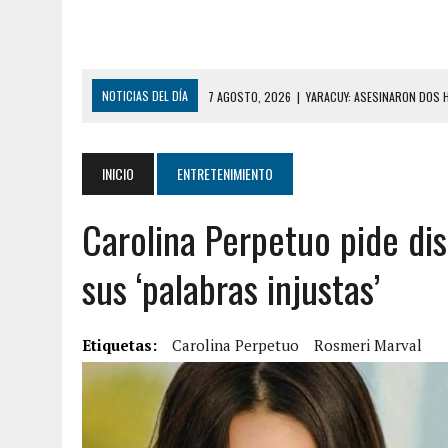
NOTICIAS DEL DÍA
7 AGOSTO, 2026
|
YARACUY: ASESINARON DOS 
7 AGOSTO, 2026
|
LOCALIZARON CUERPO DE ‘LA SEÑORA DE LAS UÑA
6 AGOSTO, 2026
|
MISTERIOSA MUERTE DE MODELO EN MONAGAS: HA
INICIO
ENTRETENIMIENTO
6 AGOSTO, 2026
|
BARINAS: ADOLESCENTE SE QUITÓ LA VIDA TRAS S
Carolina Perpetuo pide di
6 AGOSTO, 2026
|
CONMOCIÓN EN COLORADO POR ASESINATO DE UNA
5 AGOSTO, 2026
|
PRESUNTO BROTE PSICÓTICO POR FALTA DE TRAT
sus ‘palabras injustas’
5 AGOSTO, 2026
|
HORROR EN BARINAS: UN HOMBRE INDUJO AL SUICI
8 AGOSTO, 2026
|
BOMBEROS DE CARACAS COMBATIERON INCENDIO DE
Etiquetas:
Carolina Perpetuo
Rosmeri Marval
7 AGOSTO, 2026
|
FUGA DE GAS GENERÓ EXPLOSIÓN EN LOCAL COMER
7 AGOSTO, 2026
|
HOMBRE ASESINÓ A SU TÍA CON UN PUÑAL Y DEJÓ H