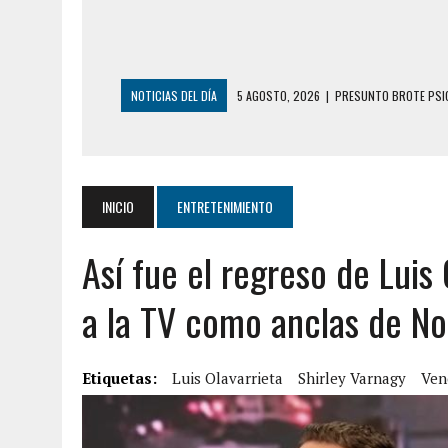
NOTICIAS DEL DÍA
5 AGOSTO, 2026
|
HORROR EN BARINAS: U
3 AGOSTO, 2026
|
LA INCREÍBLE FORMA EN LA QUE SOBREVIVIÓ
EDIFICIO PETUNIA
3 AGOSTO, 2026
|
YARACUY: INTENTÓ DESCONECTAR SU NEVERA
INICIO
ENTRETENIMIENTO
2 AGOSTO, 2026
|
AYUDABA A PERSONAS EN SITUACIÓN DE CAL
Así fue el regreso de Luis
2 AGOSTO, 2026
|
COLAPSÓ TECHO DE UNA VIVIENDA EN EL C
2 AGOSTO, 2026
|
FALCÓN: MUJER ATACÓ CON UN CUCHILLO A S
a la TV como anclas de No
6 AGOSTO, 2026
|
MISTERIOSA MUERTE DE MODELO EN MONAGA
6 AGOSTO, 2026
|
BARINAS: ADOLESCENTE SE QUITÓ LA VIDA T
Etiquetas:
Luis Olavarrieta
Shirley Varnagy
Ven
6 AGOSTO, 2026
|
CONMOCIÓN EN COLORADO POR ASESINATO D
5 AGOSTO, 2026
|
PRESUNTO BROTE PSICÓTICO POR FALTA DE