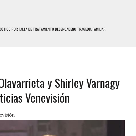
N HOMBRE INDUJO AL SUICIDIO A UNA ADOLESCENTE DE 13 AÑOS TRAS ABUSAR DE ELLA
 UN HOMBRE Y SU FAMILIA TRAS LOS TERREMOTOS: CAYERON DESDE EL PISO NUEVE DEL
 MIENTRAS LA CASA SE INUNDABA
LE Y MURIÓ A MANOS DE VARIOS DE ELLOS EN MATURÍN
 Olavarrieta y Shirley Varnagy
ENTRO DE CARACAS CON MÁS DE 20 PERSONAS ADENTRO
US HIJOS, UNO PERDIÓ LA VIDA
ticias Venevisión
S: HALLARON EL CUERPO DENTRO DE SU CASA
RAS SER ACOSADA Y ABUSADA POR LA PAREJA DE SU ABUELA
evisión
E UNA ADOLESCENTE VENEZOLANA EN REUNIÓN CON AMIGOS
 TRATAMIENTO DESENCADENÓ TRAGEDIA FAMILIAR