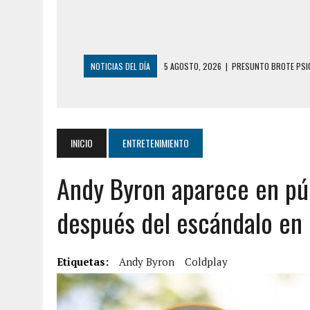
NOTICIAS DEL DÍA
5 AGOSTO, 2026
|
PRESUNTO BROTE PSIC
5 AGOSTO, 2026
|
HORROR EN BARINAS: UN HOMBRE INDUJO AL 
3 AGOSTO, 2026
|
LA INCREÍBLE FORMA EN LA QUE SOBREVIVIÓ
EDIFICIO PETUNIA
INICIO
ENTRETENIMIENTO
3 AGOSTO, 2026
|
YARACUY: INTENTÓ DESCONECTAR SU NEVERA
Andy Byron aparece en pú
2 AGOSTO, 2026
|
AYUDABA A PERSONAS EN SITUACIÓN DE CAL
7 AGOSTO, 2026
|
YARACUY: ASESINARON DOS HOMBRES EL MIS
después del escándalo en 
7 AGOSTO, 2026
|
LOCALIZARON CUERPO DE ‘LA SEÑORA DE LA
6 AGOSTO, 2026
|
MISTERIOSA MUERTE DE MODELO EN MONAGA
Etiquetas:
Andy Byron
Coldplay
6 AGOSTO, 2026
|
BARINAS: ADOLESCENTE SE QUITÓ LA VIDA T
6 AGOSTO, 2026
|
CONMOCIÓN EN COLORADO POR ASESINATO D