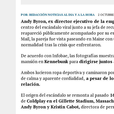
POR:
REDACCIÓN NOTICIAS AL DIA Y A LA HORA
2 OCTUBRE,
Andy Byron,
ex director ejecutivo de la e
centro del escándalo viral junto a su jefa de r
reapareció públicamente acompañado por su es
Mail, la pareja fue vista paseando en Maine con
normalidad tras la crisis que enfrentaron.
De acuerdo con Infobae, las fotografías muest
mansión en
Kennebunk
para
dirigirse juntos
Ambos lucieron ropa deportiva y caminaron po
de calma y aparente cordialidad,
a pesar de lo
relación.
El origen del escándalo se remonta al pasado
16
de
Coldplay
en el Gillette Stadium, Massach
Andy Byron y Kristin Cabot,
directora de per