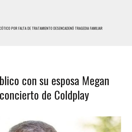
ÓTICO POR FALTA DE TRATAMIENTO DESENCADENÓ TRAGEDIA FAMILIAR
SUICIDIO A UNA ADOLESCENTE DE 13 AÑOS TRAS ABUSAR DE ELLA
 UN HOMBRE Y SU FAMILIA TRAS LOS TERREMOTOS: CAYERON DESDE EL PISO NUEVE DEL
 MIENTRAS LA CASA SE INUNDABA
blico con su esposa Megan
LE Y MURIÓ A MANOS DE VARIOS DE ELLOS EN MATURÍN
MO DÍA EN SECTORES VECINOS
concierto de Coldplay
S UÑAS BONITAS’ 42 DÍAS DESPUÉS DE LOS TERREMOTOS EN LA GUAIRA
S: HALLARON EL CUERPO DENTRO DE SU CASA
RAS SER ACOSADA Y ABUSADA POR LA PAREJA DE SU ABUELA
E UNA ADOLESCENTE VENEZOLANA EN REUNIÓN CON AMIGOS