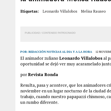
6 AGOSTO, 2026
|
MISTERIOSA MUERTE DE MODELO EN MONAGAS: HA
Etiquetas:
Leonardo Villalobos
Melisa Rauseo
6 AGOSTO, 2026
|
BARINAS: ADOLESCENTE SE QUITÓ LA VIDA TRAS S
6 AGOSTO, 2026
|
CONMOCIÓN EN COLORADO POR ASESINATO DE UNA
5 AGOSTO, 2026
|
PRESUNTO BROTE PSICÓTICO POR FALTA DE TRAT
PUBLICIDAD / CONTENIDO PATROCINADO
POR:
REDACCIÓN NOTICIAS AL DIA Y A LA HORA
12 NOVIEMB
El animador zuliano
Leonardo Villalobos
al p
oportunidad se dejó ver muy acaramelado junt
por
Revista Ronda
Resulta, pasa y acontece, que los animadores cr
noviembre en un lugar nocturno de la ciudad d
trabajo, cuando nuestro papapazzi chismoso, c
un rumbo diferente.