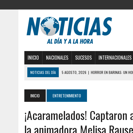
INICIO
NACIONALES
SUCESOS
INTERNACIONALES
NOTICIAS DEL DÍA
5 AGOSTO, 2026
|
HORROR EN BARINAS: UN HOM
3 AGOSTO, 2026
|
LA INCREÍBLE FORMA EN LA QUE SOBREVIVIÓ UN H
EDIFICIO PETUNIA
INICIO
ENTRETENIMIENTO
3 AGOSTO, 2026
|
YARACUY: INTENTÓ DESCONECTAR SU NEVERA MIEN
¡Acaramelados! Captaron a
2 AGOSTO, 2026
|
AYUDABA A PERSONAS EN SITUACIÓN DE CALLE Y M
2 AGOSTO, 2026
|
COLAPSÓ TECHO DE UNA VIVIENDA EN EL CENTRO
la animadora Melisa Raus
2 AGOSTO, 2026
|
FALCÓN: MUJER ATACÓ CON UN CUCHILLO A SUS HI