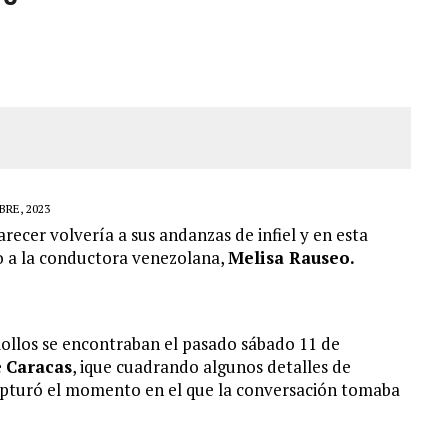
LLARON EL CUERPO DENTRO DE SU CASA
ER ACOSADA Y ABUSADA POR LA PAREJA DE SU ABUELA
 ADOLESCENTE VENEZOLANA EN REUNIÓN CON AMIGOS
AMIENTO DESENCADENÓ TRAGEDIA FAMILIAR
RE, 2023
arecer volvería a sus andanzas de infiel y en esta
o a la conductora venezolana,
Melisa Rauseo.
iollos se encontraban el pasado sábado 11 de
e
Caracas
, ique cuadrando algunos detalles de
apturó el momento en el que la conversación tomaba