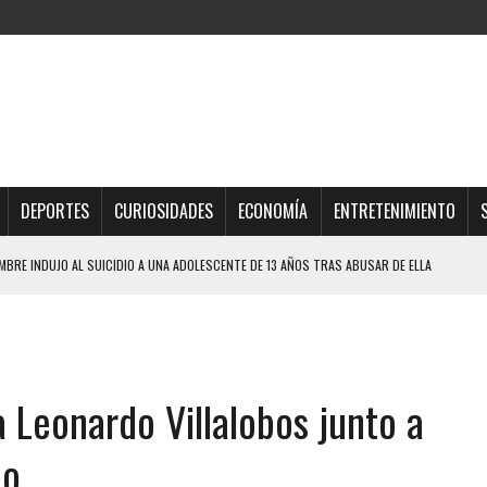
DEPORTES
CURIOSIDADES
ECONOMÍA
ENTRETENIMIENTO
BRE INDUJO AL SUICIDIO A UNA ADOLESCENTE DE 13 AÑOS TRAS ABUSAR DE ELLA
OMBRE Y SU FAMILIA TRAS LOS TERREMOTOS: CAYERON DESDE EL PISO NUEVE DEL
TRAS LA CASA SE INUNDABA
 Leonardo Villalobos junto a
URIÓ A MANOS DE VARIOS DE ELLOS EN MATURÍN
 DE CARACAS CON MÁS DE 20 PERSONAS ADENTRO
eo
JOS, UNO PERDIÓ LA VIDA