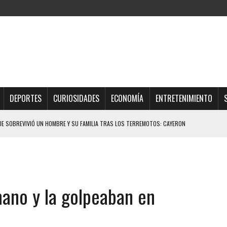
DEPORTES
CURIOSIDADES
ECONOMÍA
ENTRETENIMIENTO
QUE SOBREVIVIÓ UN HOMBRE Y SU FAMILIA TRAS LOS TERREMOTOS: CAYERON
TRAS LA CASA SE INUNDABA
URIÓ A MANOS DE VARIOS DE ELLOS EN MATURÍN
mano y la golpeaban en
 DE CARACAS CON MÁS DE 20 PERSONAS ADENTRO
JOS, UNO PERDIÓ LA VIDA
LLARON EL CUERPO DENTRO DE SU CASA