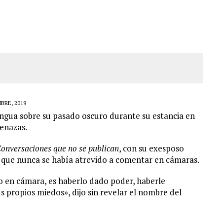
ER ACOSADA Y ABUSADA POR LA PAREJA DE SU ABUELA
 ADOLESCENTE VENEZOLANA EN REUNIÓN CON AMIGOS
AMIENTO DESENCADENÓ TRAGEDIA FAMILIAR
DIO A UNA ADOLESCENTE DE 13 AÑOS TRAS ABUSAR DE ELLA
BRE, 2019
engua sobre su pasado oscuro durante su estancia en
menazas.
onversaciones que no se publican
, con su exesposo
o que nunca se había atrevido a comentar en cámaras.
o en cámara, es haberlo dado poder, haberle
 propios miedos», dijo sin revelar el nombre del