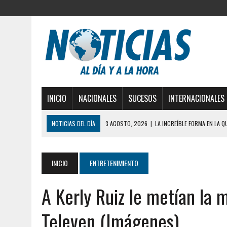
INICIO
NACIONALES
SUCESOS
INTERNACIONALES
NOTICIAS DEL DÍA
3 AGOSTO, 2026
|
LA INCREÍBLE FORMA EN LA 
DESDE EL PISO NUEVE DEL EDIFICIO PETUNIA
3 AGOSTO, 2026
|
YARACUY: INTENTÓ DESCONECTAR SU NEVERA MIEN
INICIO
ENTRETENIMIENTO
2 AGOSTO, 2026
|
AYUDABA A PERSONAS EN SITUACIÓN DE CALLE Y M
A Kerly Ruiz le metían la 
2 AGOSTO, 2026
|
COLAPSÓ TECHO DE UNA VIVIENDA EN EL CENTRO
2 AGOSTO, 2026
|
FALCÓN: MUJER ATACÓ CON UN CUCHILLO A SUS HI
Televen (Imágenes)
6 AGOSTO, 2026
|
MISTERIOSA MUERTE DE MODELO EN MONAGAS: HA