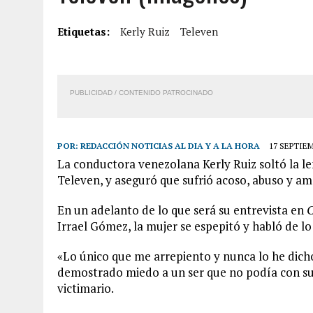
6 AGOSTO, 2026
|
BARINAS: ADOLESCENTE SE QUITÓ LA VIDA TRAS S
Etiquetas:
Kerly Ruiz
Televen
6 AGOSTO, 2026
|
CONMOCIÓN EN COLORADO POR ASESINATO DE UNA
5 AGOSTO, 2026
|
PRESUNTO BROTE PSICÓTICO POR FALTA DE TRAT
5 AGOSTO, 2026
|
HORROR EN BARINAS: UN HOMBRE INDUJO AL SUICI
PUBLICIDAD / CONTENIDO PATROCINADO
POR:
REDACCIÓN NOTICIAS AL DIA Y A LA HORA
17 SEPTIEM
La conductora venezolana Kerly Ruiz soltó la l
Televen, y aseguró que sufrió acoso, abuso y a
En un adelanto de lo que será su entrevista en
C
Irrael Gómez, la mujer se espepitó y habló de l
«Lo único que me arrepiento y nunca lo he dich
demostrado miedo a un ser que no podía con sus
victimario.