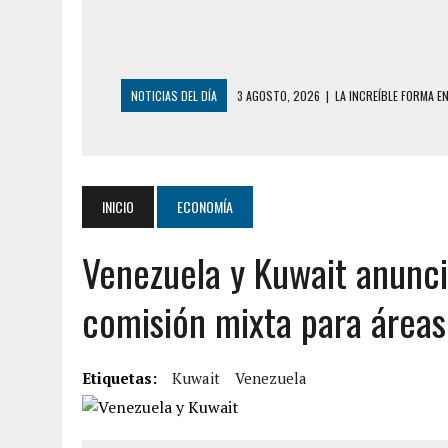
NOTICIAS DEL DÍA
3 AGOSTO, 2026
|
LA INCREÍBLE FORMA E
DESDE EL PISO NUEVE DEL EDIFICIO PETUNI
3 AGOSTO, 2026
|
YARACUY: INTENTÓ DESCONECTAR SU NEVERA
2 AGOSTO, 2026
|
AYUDABA A PERSONAS EN SITUACIÓN DE CAL
INICIO
ECONOMÍA
2 AGOSTO, 2026
|
COLAPSÓ TECHO DE UNA VIVIENDA EN EL C
Venezuela y Kuwait anunci
2 AGOSTO, 2026
|
FALCÓN: MUJER ATACÓ CON UN CUCHILLO A S
6 AGOSTO, 2026
|
MISTERIOSA MUERTE DE MODELO EN MONAGA
comisión mixta para áreas
6 AGOSTO, 2026
|
BARINAS: ADOLESCENTE SE QUITÓ LA VIDA T
6 AGOSTO, 2026
|
CONMOCIÓN EN COLORADO POR ASESINATO D
Etiquetas:
Kuwait
Venezuela
5 AGOSTO, 2026
|
PRESUNTO BROTE PSICÓTICO POR FALTA DE
5 AGOSTO, 2026
|
HORROR EN BARINAS: UN HOMBRE INDUJO AL 