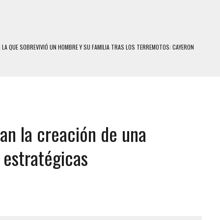
N LA QUE SOBREVIVIÓ UN HOMBRE Y SU FAMILIA TRAS LOS TERREMOTOS: CAYERON
A
 MIENTRAS LA CASA SE INUNDABA
LE Y MURIÓ A MANOS DE VARIOS DE ELLOS EN MATURÍN
ENTRO DE CARACAS CON MÁS DE 20 PERSONAS ADENTRO
an la creación de una
US HIJOS, UNO PERDIÓ LA VIDA
S: HALLARON EL CUERPO DENTRO DE SU CASA
 estratégicas
RAS SER ACOSADA Y ABUSADA POR LA PAREJA DE SU ABUELA
E UNA ADOLESCENTE VENEZOLANA EN REUNIÓN CON AMIGOS
 TRATAMIENTO DESENCADENÓ TRAGEDIA FAMILIAR
SUICIDIO A UNA ADOLESCENTE DE 13 AÑOS TRAS ABUSAR DE ELLA