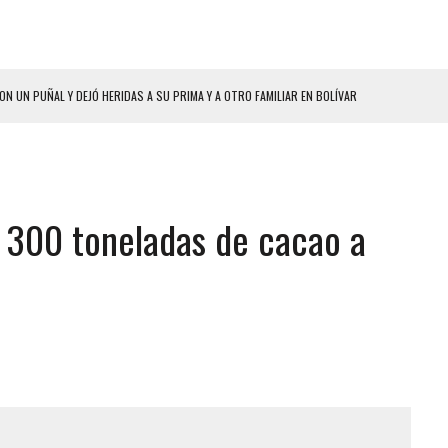
ON UN PUÑAL Y DEJÓ HERIDAS A SU PRIMA Y A OTRO FAMILIAR EN BOLÍVAR
A EN SECTORES VECINOS
S BONITAS’ 42 DÍAS DESPUÉS DE LOS TERREMOTOS EN LA GUAIRA
LLARON EL CUERPO DENTRO DE SU CASA
 300 toneladas de cacao a
ER ACOSADA Y ABUSADA POR LA PAREJA DE SU ABUELA
 ADOLESCENTE VENEZOLANA EN REUNIÓN CON AMIGOS
AMIENTO DESENCADENÓ TRAGEDIA FAMILIAR
ENTAMIENTO EN EL VALLE: HAY CUATRO PRESUNTOS DELINCUENTES ABATIDOS
 GRAN MAGNITUD EN ZONA INDUSTRIAL DE EL LLANITO
CIAL DE CHACAO