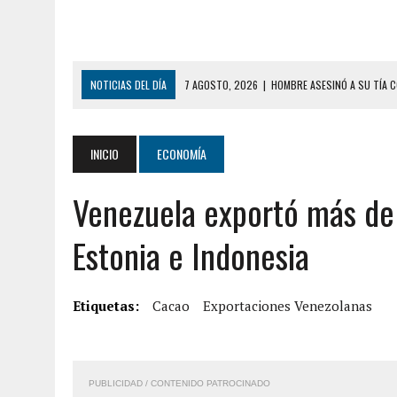
NOTICIAS DEL DÍA
7 AGOSTO, 2026
|
HOMBRE ASESINÓ A SU TÍA C
7 AGOSTO, 2026
|
YARACUY: ASESINARON DOS HOMBRES EL MISMO DÍ
7 AGOSTO, 2026
|
LOCALIZARON CUERPO DE ‘LA SEÑORA DE LAS UÑA
INICIO
ECONOMÍA
6 AGOSTO, 2026
|
MISTERIOSA MUERTE DE MODELO EN MONAGAS: HA
Venezuela exportó más de
6 AGOSTO, 2026
|
BARINAS: ADOLESCENTE SE QUITÓ LA VIDA TRAS S
6 AGOSTO, 2026
|
CONMOCIÓN EN COLORADO POR ASESINATO DE UNA
Estonia e Indonesia
5 AGOSTO, 2026
|
PRESUNTO BROTE PSICÓTICO POR FALTA DE TRAT
9 AGOSTO, 2026
|
FALLECIÓ FUNCIONARIO DE LA PNB DURANTE ENFR
Etiquetas:
Cacao
Exportaciones Venezolanas
8 AGOSTO, 2026
|
BOMBEROS DE CARACAS COMBATIERON INCENDIO DE
7 AGOSTO, 2026
|
FUGA DE GAS GENERÓ EXPLOSIÓN EN LOCAL COMER
PUBLICIDAD / CONTENIDO PATROCINADO