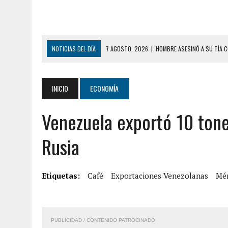
NOTICIAS DEL DÍA
7 AGOSTO, 2026
|
HOMBRE ASESINÓ A SU TÍA C
7 AGOSTO, 2026
|
YARACUY: ASESINARON DOS HOMBRES EL MISMO DÍ
7 AGOSTO, 2026
|
LOCALIZARON CUERPO DE ‘LA SEÑORA DE LAS UÑA
INICIO
ECONOMÍA
6 AGOSTO, 2026
|
MISTERIOSA MUERTE DE MODELO EN MONAGAS: HA
Venezuela exportó 10 ton
6 AGOSTO, 2026
|
BARINAS: ADOLESCENTE SE QUITÓ LA VIDA TRAS S
6 AGOSTO, 2026
|
CONMOCIÓN EN COLORADO POR ASESINATO DE UNA
Rusia
5 AGOSTO, 2026
|
PRESUNTO BROTE PSICÓTICO POR FALTA DE TRAT
9 AGOSTO, 2026
|
FALLECIÓ FUNCIONARIO DE LA PNB DURANTE ENFR
Etiquetas:
Café
Exportaciones Venezolanas
Mér
8 AGOSTO, 2026
|
BOMBEROS DE CARACAS COMBATIERON INCENDIO DE
7 AGOSTO, 2026
|
FUGA DE GAS GENERÓ EXPLOSIÓN EN LOCAL COMER
PUBLICIDAD / CONTENIDO PATROCINADO