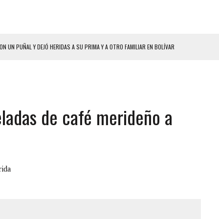
ON UN PUÑAL Y DEJÓ HERIDAS A SU PRIMA Y A OTRO FAMILIAR EN BOLÍVAR
A EN SECTORES VECINOS
S BONITAS’ 42 DÍAS DESPUÉS DE LOS TERREMOTOS EN LA GUAIRA
LLARON EL CUERPO DENTRO DE SU CASA
eladas de café merideño a
ER ACOSADA Y ABUSADA POR LA PAREJA DE SU ABUELA
 ADOLESCENTE VENEZOLANA EN REUNIÓN CON AMIGOS
AMIENTO DESENCADENÓ TRAGEDIA FAMILIAR
ENTAMIENTO EN EL VALLE: HAY CUATRO PRESUNTOS DELINCUENTES ABATIDOS
ida
 GRAN MAGNITUD EN ZONA INDUSTRIAL DE EL LLANITO
CIAL DE CHACAO