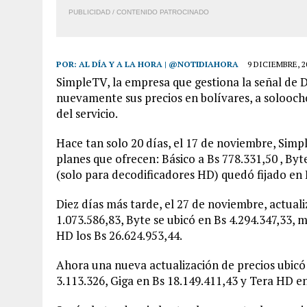
PUBLICIDAD / CONTENIDO PATROCINADO
POR:
AL DÍA Y A LA HORA | @NOTIDIAHORA
9 DICIEMBRE, 2
SimpleTV, la empresa que gestiona la señal de
nuevamente sus precios en bolívares, a soloocho
del servicio.
Hace tan solo 20 días, el 17 de noviembre, Simp
planes que ofrecen: Básico a Bs 778.331,50 , Byt
(solo para decodificadores HD) quedó fijado en 
Diez días más tarde, el 27 de noviembre, actuali
1.073.586,83, Byte se ubicó en Bs 4.294.347,33, 
HD los Bs 26.624.953,44.
Ahora una nueva actualización de precios ubicó 
3.113.326, Giga en Bs 18.149.411,43 y Tera HD en