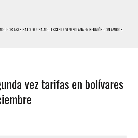
DO POR ASESINATO DE UNA ADOLESCENTE VENEZOLANA EN REUNIÓN CON AMIGOS
 TRATAMIENTO DESENCADENÓ TRAGEDIA FAMILIAR
SUICIDIO A UNA ADOLESCENTE DE 13 AÑOS TRAS ABUSAR DE ELLA
 UN HOMBRE Y SU FAMILIA TRAS LOS TERREMOTOS: CAYERON DESDE EL PISO NUEVE DEL
nda vez tarifas en bolívares
COMERCIAL DE CHACAO
DEJÓ HERIDAS A SU PRIMA Y A OTRO FAMILIAR EN BOLÍVAR
iciembre
MO DÍA EN SECTORES VECINOS
S UÑAS BONITAS’ 42 DÍAS DESPUÉS DE LOS TERREMOTOS EN LA GUAIRA
S: HALLARON EL CUERPO DENTRO DE SU CASA
RAS SER ACOSADA Y ABUSADA POR LA PAREJA DE SU ABUELA