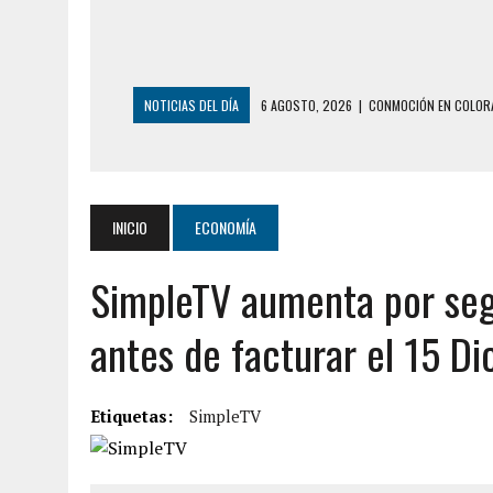
NOTICIAS DEL DÍA
6 AGOSTO, 2026
|
CONMOCIÓN EN COLORA
5 AGOSTO, 2026
|
PRESUNTO BROTE PSICÓTICO POR FALTA DE
5 AGOSTO, 2026
|
HORROR EN BARINAS: UN HOMBRE INDUJO AL 
3 AGOSTO, 2026
|
LA INCREÍBLE FORMA EN LA QUE SOBREVIVIÓ
INICIO
ECONOMÍA
EDIFICIO PETUNIA
SimpleTV aumenta por segu
7 AGOSTO, 2026
|
FUGA DE GAS GENERÓ EXPLOSIÓN EN LOCAL 
7 AGOSTO, 2026
|
HOMBRE ASESINÓ A SU TÍA CON UN PUÑAL Y 
antes de facturar el 15 D
7 AGOSTO, 2026
|
YARACUY: ASESINARON DOS HOMBRES EL MIS
7 AGOSTO, 2026
|
LOCALIZARON CUERPO DE ‘LA SEÑORA DE LA
Etiquetas:
SimpleTV
6 AGOSTO, 2026
|
MISTERIOSA MUERTE DE MODELO EN MONAGA
6 AGOSTO, 2026
|
BARINAS: ADOLESCENTE SE QUITÓ LA VIDA T