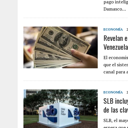
pago inteli
Damasco…
ECONOMÍA
Revelan e
Venezuela
El economis
que el sist
canal para 
ECONOMÍA
SLB inclu
de las cl
SLB, el may
espera que 