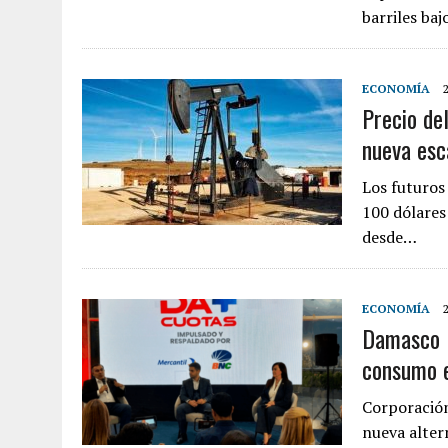
barriles ba
ECONOMÍA
Precio de
nueva esc
Los futuros
100 dólares 
desde…
ECONOMÍA
Damasco l
consumo e
Corporació
nueva alter