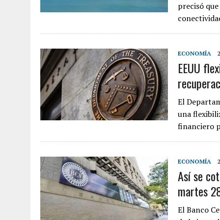
precisó que 
conectivid
ECONOMÍA
EEUU flexi
recuperac
El Departam
una flexibi
financiero 
ECONOMÍA
Así se cot
martes 28
El Banco Cen