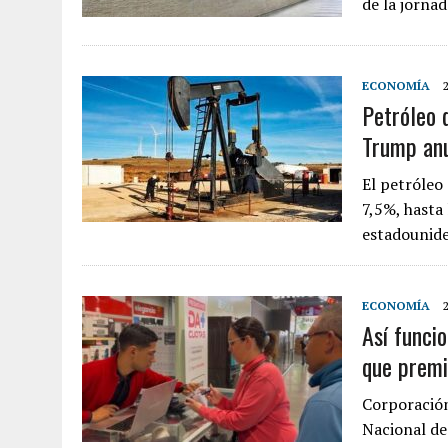
de la jornad
ECONOMÍA
Petróleo 
Trump anu
El petróleo
7,5%, hasta 
estadounid
ECONOMÍA
Así funci
que premi
Corporació
Nacional de