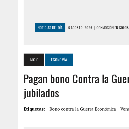
NOTICIAS DEL DÍA
6 AGOSTO, 2026
|
CONMOCIÓN EN COLORA
5 AGOSTO, 2026
|
PRESUNTO BROTE PSICÓTICO POR FALTA DE
5 AGOSTO, 2026
|
HORROR EN BARINAS: UN HOMBRE INDUJO AL 
3 AGOSTO, 2026
|
LA INCREÍBLE FORMA EN LA QUE SOBREVIVIÓ
INICIO
ECONOMÍA
EDIFICIO PETUNIA
Pagan bono Contra la Gue
3 AGOSTO, 2026
|
YARACUY: INTENTÓ DESCONECTAR SU NEVERA
7 AGOSTO, 2026
|
HOMBRE ASESINÓ A SU TÍA CON UN PUÑAL Y 
jubilados
7 AGOSTO, 2026
|
YARACUY: ASESINARON DOS HOMBRES EL MIS
7 AGOSTO, 2026
|
LOCALIZARON CUERPO DE ‘LA SEÑORA DE LA
Etiquetas:
Bono contra la Guerra Económica
Ven
6 AGOSTO, 2026
|
MISTERIOSA MUERTE DE MODELO EN MONAGA
6 AGOSTO, 2026
|
BARINAS: ADOLESCENTE SE QUITÓ LA VIDA T