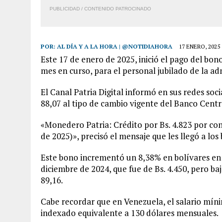
PUBLICIDAD / CONTENIDO PATROCINADO
POR:
AL DÍA Y A LA HORA | @NOTIDIAHORA
17 ENERO, 2025
Este 17 de enero de 2025, inició el pago del bo
mes en curso, para el personal jubilado de la ad
El Canal Patria Digital informó en sus redes soc
88,07 al tipo de cambio vigente del Banco Cent
«Monedero Patria: Crédito por Bs. 4.823 por c
de 2025)», precisó el mensaje que les llegó a los 
Este bono incrementó un 8,38% en bolívares en
diciembre de 2024, que fue de Bs. 4.450, pero ba
89,16.
Cabe recordar que en Venezuela, el salario mín
indexado equivalente a 130 dólares mensuales.