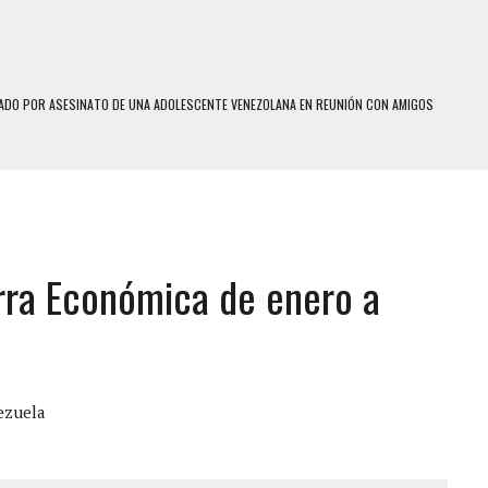
DO POR ASESINATO DE UNA ADOLESCENTE VENEZOLANA EN REUNIÓN CON AMIGOS
 TRATAMIENTO DESENCADENÓ TRAGEDIA FAMILIAR
SUICIDIO A UNA ADOLESCENTE DE 13 AÑOS TRAS ABUSAR DE ELLA
 UN HOMBRE Y SU FAMILIA TRAS LOS TERREMOTOS: CAYERON DESDE EL PISO NUEVE DEL
rra Económica de enero a
 MIENTRAS LA CASA SE INUNDABA
DEJÓ HERIDAS A SU PRIMA Y A OTRO FAMILIAR EN BOLÍVAR
MO DÍA EN SECTORES VECINOS
S UÑAS BONITAS’ 42 DÍAS DESPUÉS DE LOS TERREMOTOS EN LA GUAIRA
ezuela
S: HALLARON EL CUERPO DENTRO DE SU CASA
RAS SER ACOSADA Y ABUSADA POR LA PAREJA DE SU ABUELA