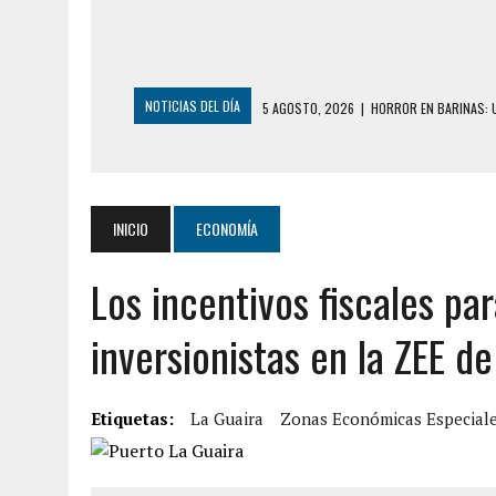
NOTICIAS DEL DÍA
5 AGOSTO, 2026
|
HORROR EN BARINAS: U
3 AGOSTO, 2026
|
LA INCREÍBLE FORMA EN LA QUE SOBREVIVIÓ
EDIFICIO PETUNIA
3 AGOSTO, 2026
|
YARACUY: INTENTÓ DESCONECTAR SU NEVERA
INICIO
ECONOMÍA
2 AGOSTO, 2026
|
AYUDABA A PERSONAS EN SITUACIÓN DE CAL
Los incentivos fiscales pa
2 AGOSTO, 2026
|
COLAPSÓ TECHO DE UNA VIVIENDA EN EL C
2 AGOSTO, 2026
|
FALCÓN: MUJER ATACÓ CON UN CUCHILLO A S
inversionistas en la ZEE de
6 AGOSTO, 2026
|
MISTERIOSA MUERTE DE MODELO EN MONAGA
6 AGOSTO, 2026
|
BARINAS: ADOLESCENTE SE QUITÓ LA VIDA T
Etiquetas:
La Guaira
Zonas Económicas Especial
6 AGOSTO, 2026
|
CONMOCIÓN EN COLORADO POR ASESINATO D
5 AGOSTO, 2026
|
PRESUNTO BROTE PSICÓTICO POR FALTA DE