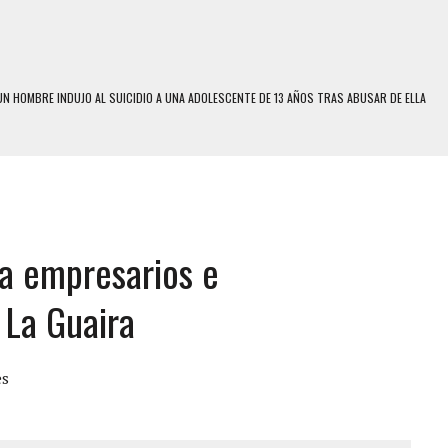
N HOMBRE INDUJO AL SUICIDIO A UNA ADOLESCENTE DE 13 AÑOS TRAS ABUSAR DE ELLA
 UN HOMBRE Y SU FAMILIA TRAS LOS TERREMOTOS: CAYERON DESDE EL PISO NUEVE DEL
 MIENTRAS LA CASA SE INUNDABA
LE Y MURIÓ A MANOS DE VARIOS DE ELLOS EN MATURÍN
ra empresarios e
ENTRO DE CARACAS CON MÁS DE 20 PERSONAS ADENTRO
US HIJOS, UNO PERDIÓ LA VIDA
 La Guaira
S: HALLARON EL CUERPO DENTRO DE SU CASA
RAS SER ACOSADA Y ABUSADA POR LA PAREJA DE SU ABUELA
es
E UNA ADOLESCENTE VENEZOLANA EN REUNIÓN CON AMIGOS
 TRATAMIENTO DESENCADENÓ TRAGEDIA FAMILIAR