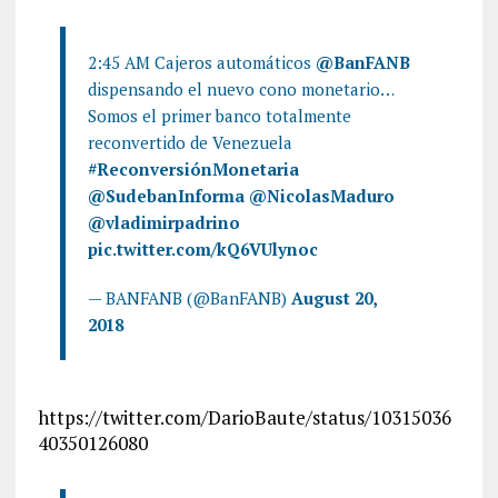
2:45 AM Cajeros automáticos
@BanFANB
dispensando el nuevo cono monetario…
Somos el primer banco totalmente
reconvertido de Venezuela
#ReconversiónMonetaria
@SudebanInforma
@NicolasMaduro
@vladimirpadrino
pic.twitter.com/kQ6VUlynoc
— BANFANB (@BanFANB)
August 20,
2018
https://twitter.com/DarioBaute/status/10315036
40350126080