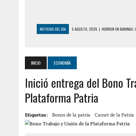
NOTICIAS DEL DÍA
5 AGOSTO, 2026
|
HORROR EN BARINAS: U
3 AGOSTO, 2026
|
LA INCREÍBLE FORMA EN LA QUE SOBREVIVIÓ
EDIFICIO PETUNIA
3 AGOSTO, 2026
|
YARACUY: INTENTÓ DESCONECTAR SU NEVERA
INICIO
ECONOMÍA
2 AGOSTO, 2026
|
AYUDABA A PERSONAS EN SITUACIÓN DE CAL
Inició entrega del Bono Tr
2 AGOSTO, 2026
|
COLAPSÓ TECHO DE UNA VIVIENDA EN EL C
2 AGOSTO, 2026
|
FALCÓN: MUJER ATACÓ CON UN CUCHILLO A S
Plataforma Patria
6 AGOSTO, 2026
|
MISTERIOSA MUERTE DE MODELO EN MONAGA
6 AGOSTO, 2026
|
BARINAS: ADOLESCENTE SE QUITÓ LA VIDA T
Etiquetas:
Bonos de la patria
Carnet de la Patria
6 AGOSTO, 2026
|
CONMOCIÓN EN COLORADO POR ASESINATO D
5 AGOSTO, 2026
|
PRESUNTO BROTE PSICÓTICO POR FALTA DE