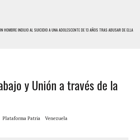
N HOMBRE INDUJO AL SUICIDIO A UNA ADOLESCENTE DE 13 AÑOS TRAS ABUSAR DE ELLA
 UN HOMBRE Y SU FAMILIA TRAS LOS TERREMOTOS: CAYERON DESDE EL PISO NUEVE DEL
 MIENTRAS LA CASA SE INUNDABA
LE Y MURIÓ A MANOS DE VARIOS DE ELLOS EN MATURÍN
abajo y Unión a través de la
ENTRO DE CARACAS CON MÁS DE 20 PERSONAS ADENTRO
US HIJOS, UNO PERDIÓ LA VIDA
S: HALLARON EL CUERPO DENTRO DE SU CASA
RAS SER ACOSADA Y ABUSADA POR LA PAREJA DE SU ABUELA
Plataforma Patria
Venezuela
E UNA ADOLESCENTE VENEZOLANA EN REUNIÓN CON AMIGOS
 TRATAMIENTO DESENCADENÓ TRAGEDIA FAMILIAR