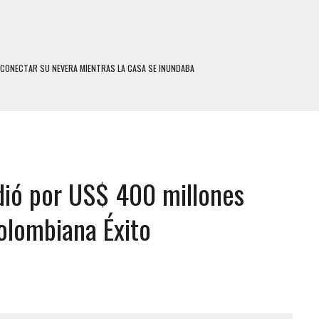
SCONECTAR SU NEVERA MIENTRAS LA CASA SE INUNDABA
LE Y MURIÓ A MANOS DE VARIOS DE ELLOS EN MATURÍN
ENTRO DE CARACAS CON MÁS DE 20 PERSONAS ADENTRO
US HIJOS, UNO PERDIÓ LA VIDA
CONTRA ADOLESCENTE VENEZOLANO: AUTOR MATERIAL SE MANTIENE EN FUGA
dió por US$ 400 millones
 MÚLTIPLE EN LA AUTOPISTA VALLE-COCHE
 AÑOS EN LICEO DE CHILE: SUS COMPAÑEROS LO ESPERARON EN LA SALIDA
olombiana Éxito
 TRATAMIENTO DESENCADENÓ TRAGEDIA FAMILIAR
SUICIDIO A UNA ADOLESCENTE DE 13 AÑOS TRAS ABUSAR DE ELLA
 UN HOMBRE Y SU FAMILIA TRAS LOS TERREMOTOS: CAYERON DESDE EL PISO NUEVE DEL