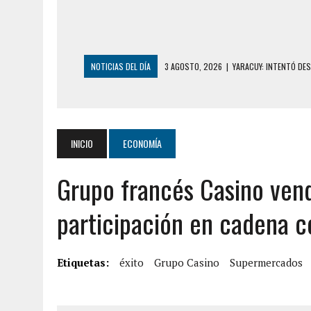
NOTICIAS DEL DÍA
3 AGOSTO, 2026
|
YARACUY: INTENTÓ DE
2 AGOSTO, 2026
|
AYUDABA A PERSONAS EN SITUACIÓN DE CAL
2 AGOSTO, 2026
|
COLAPSÓ TECHO DE UNA VIVIENDA EN EL C
2 AGOSTO, 2026
|
FALCÓN: MUJER ATACÓ CON UN CUCHILLO A S
INICIO
ECONOMÍA
2 AGOSTO, 2026
|
CONMOCIÓN EN CHILE POR BRUTAL CRIMEN 
Grupo francés Casino ven
1 AGOSTO, 2026
|
UN MUERTO Y 5 HERIDOS SALDO DE COLISIÓN
31 JULIO, 2026
|
ASESINARON A ADOLESCENTE VENEZOLANO DE 15
participación en cadena c
5 AGOSTO, 2026
|
PRESUNTO BROTE PSICÓTICO POR FALTA DE
5 AGOSTO, 2026
|
HORROR EN BARINAS: UN HOMBRE INDUJO AL 
Etiquetas:
éxito
Grupo Casino
Supermercados
3 AGOSTO, 2026
|
LA INCREÍBLE FORMA EN LA QUE SOBREVIVIÓ
EDIFICIO PETUNIA