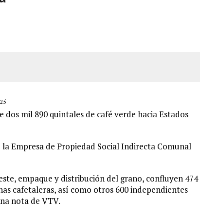
OMBRE Y SU FAMILIA TRAS LOS TERREMOTOS: CAYERON DESDE EL PISO NUEVE DEL
CIAL DE CHACAO
ERIDAS A SU PRIMA Y A OTRO FAMILIAR EN BOLÍVAR
A EN SECTORES VECINOS
25
e dos mil 890 quintales de café verde hacia Estados
e la Empresa de Propiedad Social Indirecta Comunal
este, empaque y distribución del grano, confluyen 474
as cafetaleras, así como otros 600 independientes
una nota de VTV.