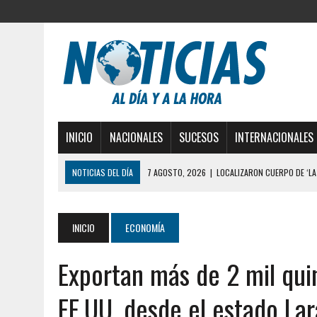
INICIO
NACIONALES
SUCESOS
INTERNACIONALES
NOTICIAS DEL DÍA
7 AGOSTO, 2026
|
LOCALIZARON CUERPO DE ‘LA
GUAIRA
6 AGOSTO, 2026
|
MISTERIOSA MUERTE DE MODELO EN MONAGAS: HA
INICIO
ECONOMÍA
6 AGOSTO, 2026
|
BARINAS: ADOLESCENTE SE QUITÓ LA VIDA TRAS S
Exportan más de 2 mil quin
6 AGOSTO, 2026
|
CONMOCIÓN EN COLORADO POR ASESINATO DE UNA
5 AGOSTO, 2026
|
PRESUNTO BROTE PSICÓTICO POR FALTA DE TRAT
EE.UU. desde el estado Lar
5 AGOSTO, 2026
|
HORROR EN BARINAS: UN HOMBRE INDUJO AL SUICI