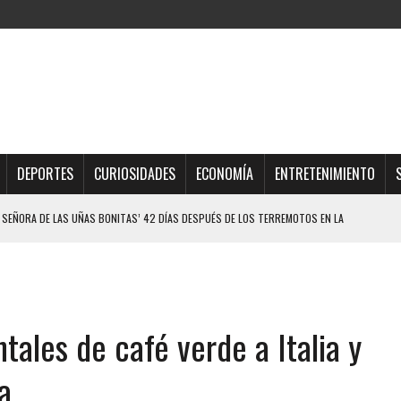
DEPORTES
CURIOSIDADES
ECONOMÍA
ENTRETENIMIENTO
 SEÑORA DE LAS UÑAS BONITAS’ 42 DÍAS DESPUÉS DE LOS TERREMOTOS EN LA
LLARON EL CUERPO DENTRO DE SU CASA
ER ACOSADA Y ABUSADA POR LA PAREJA DE SU ABUELA
tales de café verde a Italia y
 ADOLESCENTE VENEZOLANA EN REUNIÓN CON AMIGOS
AMIENTO DESENCADENÓ TRAGEDIA FAMILIAR
a
DIO A UNA ADOLESCENTE DE 13 AÑOS TRAS ABUSAR DE ELLA