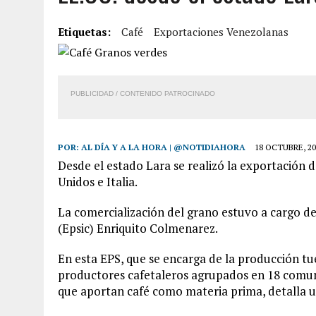
3 AGOSTO, 2026
|
LA INCREÍBLE FORMA EN LA QUE SOBREVIVIÓ UN H
Etiquetas:
Café
Exportaciones Venezolanas
EDIFICIO PETUNIA
7 AGOSTO, 2026
|
FUGA DE GAS GENERÓ EXPLOSIÓN EN LOCAL COMER
7 AGOSTO, 2026
|
HOMBRE ASESINÓ A SU TÍA CON UN PUÑAL Y DEJÓ H
PUBLICIDAD / CONTENIDO PATROCINADO
7 AGOSTO, 2026
|
YARACUY: ASESINARON DOS HOMBRES EL MISMO DÍ
POR:
AL DÍA Y A LA HORA | @NOTIDIAHORA
18 OCTUBRE, 20
Desde el estado Lara se realizó la exportación d
Unidos e Italia.
La comercialización del grano estuvo a cargo d
(Epsic) Enriquito Colmenarez.
En esta EPS, que se encarga de la producción tu
productores cafetaleros agrupados en 18 comun
que aportan café como materia prima, detalla 