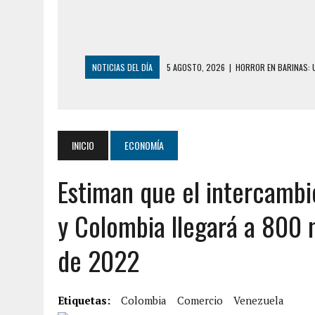
NOTICIAS DEL DÍA
3 AGOSTO, 2026
|
LA INCREÍBLE FORMA E
DESDE EL PISO NUEVE DEL EDIFICIO PETUNI
3 AGOSTO, 2026
|
YARACUY: INTENTÓ DESCONECTAR SU NEVERA
2 AGOSTO, 2026
|
AYUDABA A PERSONAS EN SITUACIÓN DE CAL
INICIO
ECONOMÍA
2 AGOSTO, 2026
|
COLAPSÓ TECHO DE UNA VIVIENDA EN EL C
Estiman que el intercambi
7 AGOSTO, 2026
|
LOCALIZARON CUERPO DE ‘LA SEÑORA DE LA
6 AGOSTO, 2026
|
MISTERIOSA MUERTE DE MODELO EN MONAGA
y Colombia llegará a 800 m
6 AGOSTO, 2026
|
BARINAS: ADOLESCENTE SE QUITÓ LA VIDA T
de 2022
6 AGOSTO, 2026
|
CONMOCIÓN EN COLORADO POR ASESINATO D
5 AGOSTO, 2026
|
PRESUNTO BROTE PSICÓTICO POR FALTA DE
Etiquetas:
5 AGOSTO, 2026
Colombia
|
HORROR EN BARINAS: UN HOMBRE INDUJO AL 
Comercio
Venezuela