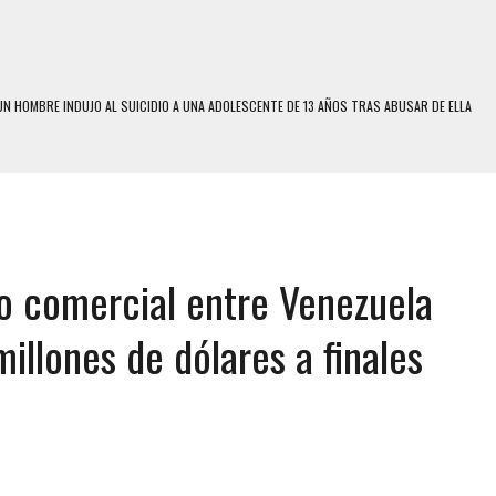
N LA QUE SOBREVIVIÓ UN HOMBRE Y SU FAMILIA TRAS LOS TERREMOTOS: CAYERON
A
 MIENTRAS LA CASA SE INUNDABA
LE Y MURIÓ A MANOS DE VARIOS DE ELLOS EN MATURÍN
ENTRO DE CARACAS CON MÁS DE 20 PERSONAS ADENTRO
o comercial entre Venezuela
S UÑAS BONITAS’ 42 DÍAS DESPUÉS DE LOS TERREMOTOS EN LA GUAIRA
S: HALLARON EL CUERPO DENTRO DE SU CASA
illones de dólares a finales
RAS SER ACOSADA Y ABUSADA POR LA PAREJA DE SU ABUELA
E UNA ADOLESCENTE VENEZOLANA EN REUNIÓN CON AMIGOS
 TRATAMIENTO DESENCADENÓ TRAGEDIA FAMILIAR
SUICIDIO A UNA ADOLESCENTE DE 13 AÑOS TRAS ABUSAR DE ELLA